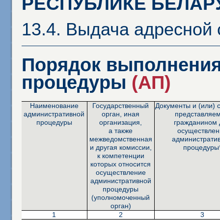
РЕСПУБЛИКЕ БЕЛАР
13.4. Выдача адресной 
Порядок выполнения
процедуры
(АП)
Наименование
Государственный
Документы и (или) 
административной
орган, иная
представляе
процедуры
организация,
гражданином 
а также
осуществлен
межведомственная
администрати
и другая комиссии,
процедуры
к компетенции
которых относится
осуществление
административной
процедуры
(уполномоченный
орган)
1
2
3