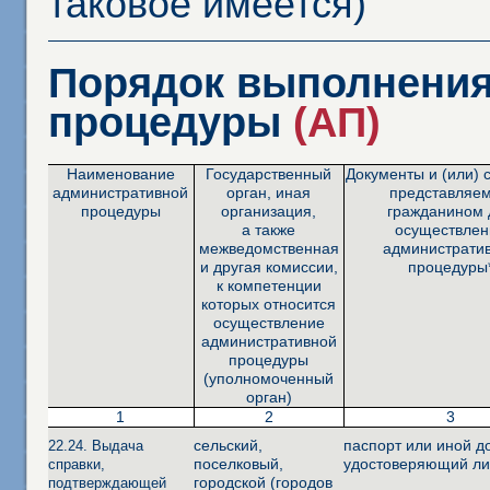
таковое имеется)
Порядок выполнения
процедуры
(АП)
Наименование
Государственный
Документы и (или) 
административной
орган, иная
представляе
процедуры
организация,
гражданином 
а также
осуществлен
межведомственная
администрати
и другая комиссии,
процедуры
к компетенции
которых относится
осуществление
административной
процедуры
(уполномоченный
орган)
1
2
3
сельский,
паспорт или иной д
22.24. Выдача
поселковый,
удостоверяющий ли
справки,
городской (городов
подтверждающей