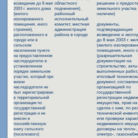
областного
решение о предост
возведение до 8 мая
подчинения),
земельного участка
2003 г. жилого дома
районный
наличии)
(жилого
исполнительный
изолированного
комитет, местная
документы,
помещения, иного
администрация
подтверждающие
строения),
района в городе
возведение и экспл
расположенного в
до 8 мая 2003 г. жи
городе или в
(жилого изолирован
сельском
помещения, иного 
населенном пункте
(разрешительная
на предоставленном
документация на
наследодателю в
строительство, акты
установленном
выполненных работ
порядке земельном
итоговый техническ
участке, который при
документ, составле
жизни
организацией по
наследодателя не
государственной
был зарегистрирован
регистрации недви
в территориальной
имущества, прав на
организации по
сделок с ним, по ре
государственной
технической инвент
регистрации и не
или проверки харак
внесен в
недвижимого имуще
похозяйственную
договоры на тепло-,
книгу сельского
электро-, газоснабж
(поселкового)