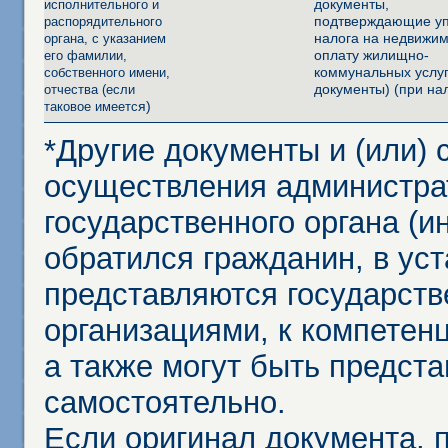
документы,
исполнительного и
подтверждающие уп
распорядительного
налога на недвижим
органа, с указанием
оплату жилищно-
его фамилии,
коммунальных услуг
собственного имени,
документы) (при на
отчества (если
я)
таковое имеетс
*Другие документы и (или)
осуществления администра
государственного органа (и
обратился гражданин, в ус
представляются государст
организациями, к компетенц
а также могут быть предст
самостоятельно.
Если оригинал документа,