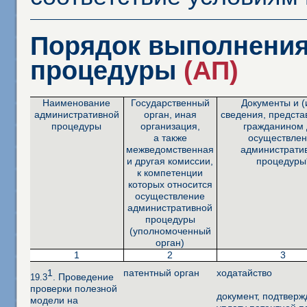
Порядок выполнения
процедуры
(АП)
Наименование
Государственный
Документы и (
административной
орган, иная
сведения, предст
процедуры
организация,
гражданином 
а также
осуществле
межведомственная
администрати
и другая комиссии,
процедуры
к компетенции
которых относится
осуществление
административной
процедуры
(уполномоченный
орган)
1
2
3
1
патентный орган
ходатайство
. Проведение
19.3
проверки полезной
документ, подтвер
модели на