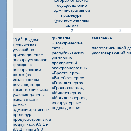
которых относится
осуществление
административной
процедуры
(уполномоченный
орган)
1
2
3
1
филиалы
заявление
. Выдача
10.6
«Электрические
технических
сети»
паспорт или иной д
условий на
республиканских
удостоверяющий ли
присоединение
унитарных
электроустановок
предприятий
граждан к
электроэнергетики
электрическим
«Брестэнерго»,
сетям (за
«Витебскэнерго»,
исключением
«Гомельэнерго»,
случаев, когда
«Гродноэнерго»,
такие технические
«Минскэнерго»,
условия должны
«Могилевэнерго»,
выдаваться в
их структурные
рамках
подразделения
административных
процедур,
предусмотренных в
подпунктах
9.3.1 и
9.3.2 пункта 9.3