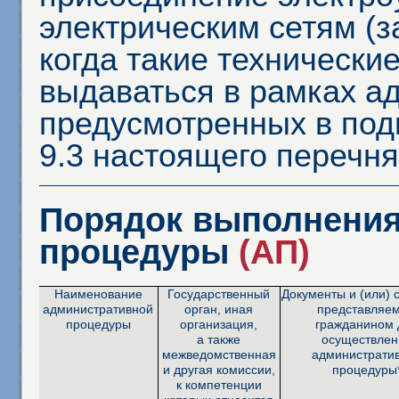
электрическим сетям (з
когда такие технически
выдаваться в рамках а
предусмотренных в подпу
9.3 настоящего перечня
Порядок выполнения
процедуры
(АП)
Наименование
Государственный
Документы и (или) 
административной
орган, иная
представляе
процедуры
организация,
гражданином 
а также
осуществлен
межведомственная
администрати
и другая комиссии,
процедуры
к компетенции