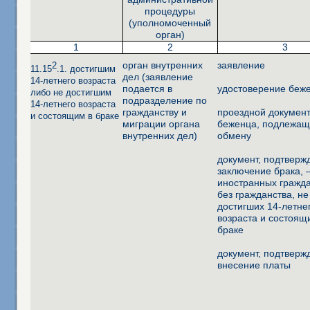
процедуры
(уполномоченный
орган)
1
2
3
орган внутренних
заявление
2
11.15
.1. достигшим
дел (заявление
14-летнего возраста
подается в
удостоверение беж
либо не достигшим
подразделение по
14-летнего возраста
гражданству и
проездной докумен
и состоящим в браке
миграции органа
беженца, подлежа
внутренних дел)
обмену
документ, подтвер
заключение брака, 
иностранных гражда
без гражданства, не
достигших 14-летне
возраста и состоящ
браке
документ, подтвер
внесение платы