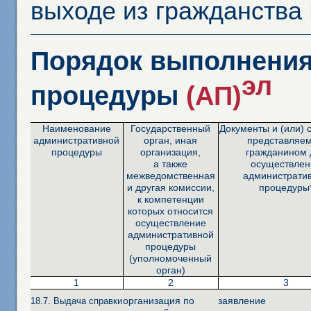
выходе из гражданства
Порядок выполнения
эл
процедуры
(АП)
Наименование
Государственный
Документы и (или) 
административной
орган, иная
представляе
процедуры
организация,
гражданином 
а также
осуществлен
межведомственная
администрати
и другая комиссии,
процедуры
к компетенции
которых относится
осуществление
административной
процедуры
(уполномоченный
орган)
1
2
3
организация по
заявление
18.7. Выдача справки