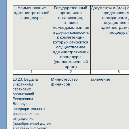
Наименование
Государственный
Документы и (или) 
административной
орган, иная
представляе
процедуры
организация,
гражданином 
а также
осуществлен
межведомственная
администрати
и другая комиссии,
процедуры
к компетенции
которых относится
осуществление
административной
процедуры
(уполномоченный
орган)
1
2
3
Министерство
заявление
18.23. Выдача
финансов
участникам
страховых
организаций
Республики
Беларусь
предварительного
разрешения на
отчуждение
(приобретение) долей
в уставных фондах