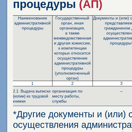
процедуры
(АП)
Наименование
Государственный
Документы и (или) 
административной
орган, иная
представляе
процедуры
организация,
гражданином 
а также
осуществлен
межведомственная
администрати
и другая комиссии,
процедуры
к компетенции
которых относится
осуществление
административной
процедуры
(уполномоченный
орган)
1
2
3
организация по
–
2.1. Выдача выписки
месту работы,
(копии) из трудовой
ки
службы
книж
*Другие документы и (или)
осуществления администра