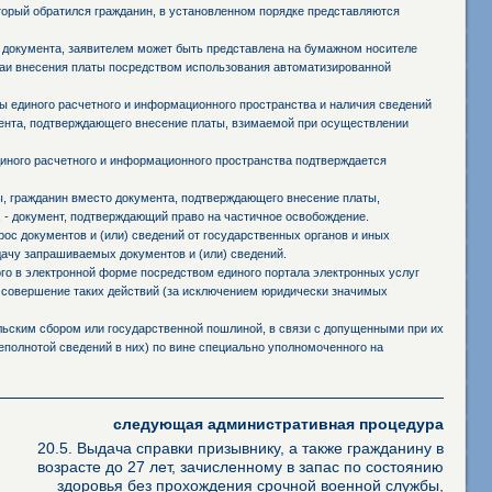
оторый обратился гражданин, в установленном порядке представляются
 документа, заявителем может быть представлена на бумажном носителе
чаи внесения платы посредством использования автоматизированной
 единого расчетного и информационного пространства и наличия сведений
мента, подтверждающего внесение платы, взимаемой при осуществлении
иного расчетного и информационного пространства подтверждается
ы, гражданин вместо документа, подтверждающего внесение платы,
 - документ, подтверждающий право на частичное освобождение.
ос документов и (или) сведений от государственных органов и иных
дачу запрашиваемых документов и (или) сведений.
го в электронной форме посредством единого портала электронных услуг
 совершение таких действий (за исключением юридически значимых
ьским сбором или государственной пошлиной, в связи с допущенными при их
полнотой сведений в них) по вине специально уполномоченного на
следующая административная процедура
20.5. Выдача справки призывнику, а также гражданину в
возрасте до 27 лет, зачисленному в запас по состоянию
здоровья без прохождения срочной военной службы,