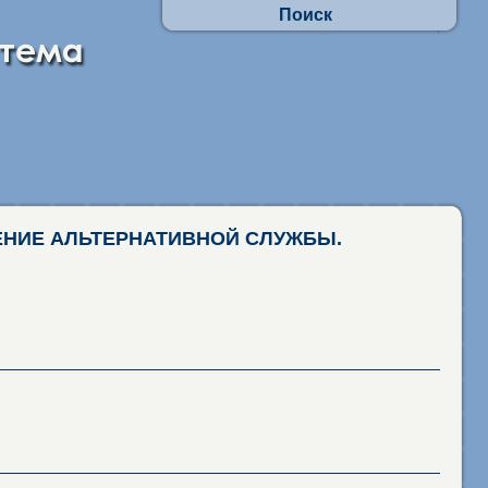
Поиск
Осуществлять поиск по АП:
- по заявлениям граждан
- в отношении юр.лиц и ИП
Искать по наименованиям адм. процедур
фразу целиком
присутствие каждого слова
ЕНИЕ АЛЬТЕРНАТИВНОЙ СЛУЖБЫ.