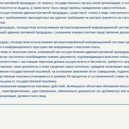
стративной процедуры, по запросу государственного органа (иной организации), в к
тносится их выдача, а также могут быть представлены гражданином самостоятельно.
осуществлении административной процедуры, существует только в виде электронного
и с требованиями законодательства (данное требование не распространяется на слу
ва).
процедуры, посредством использования автоматизированной информационной системы
ующей административной процедуры с указанием номера платежа представления доку
едуры, посредством использования автоматизированной информационной системы ед
о и информационного пространства информации о внесении платы.
ьством от внесения платы, взимаемой при осуществлении административной процедур
случае частичного освобождения помимо документа, подтверждающего внесение платы,
оответствии с настоящим перечнем должна осуществляться бесплатно, требуется запр
ставлены такие документы и (или) сведения самостоятельно, граждане оплачивают вы
ния государственной пошлиной, на основании заявления об их совершении, поданно
ственная пошлина уплачивается в размере 50 процентов от установленной ставки за
льщика от государственной пошлины).
 совершении юридически значимых действий, являющихся объектами обложения консул
 переоформленных, удостоверенных, обмененных) документах (их дубликатах) или не
рганизации, должностного лица.