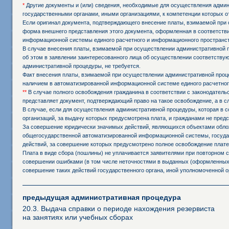
*
Другие документы и (или) сведения, необходимые для осуществления админи
государственными органами, иными организациями, к компетенции которых о
Если оригинал документа, подтверждающего внесение платы, взимаемой при 
форма внешнего представления этого документа, оформленная в соответстви
информационной системы единого расчетного и информационного пространст
В случае внесения платы, взимаемой при осуществлении административной 
об этом в заявлении заинтересованного лица об осуществлении соответств
административной процедуры, не требуется.
Факт внесения платы, взимаемой при осуществлении административной проц
наличием в автоматизированной информационной системе единого расчетног
**
В случае полного освобождения гражданина в соответствии с законодател
представляет документ, подтверждающий право на такое освобождение, а в 
В случае, если для осуществления административной процедуры, которая в с
организаций, за выдачу которых предусмотрена плата, и гражданами не пред
За совершение юридически значимых действий, являющихся объектами обложе
общегосударственной автоматизированной информационной системы, государ
действий, за совершение которых предусмотрено полное освобождение плате
Плата в виде сбора (пошлины) не уплачивается заявителями при повторном
совершении ошибками (в том числе неточностями в выданных (оформленных,
совершение таких действий государственного органа, иной уполномоченной о
предыдущая административная процедура
20.3. Выдача справки о периоде нахождения резервиста
на занятиях или учебных сборах