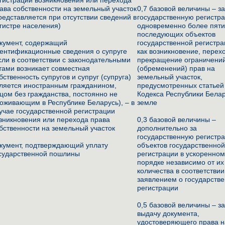
гистрации возникновения или перехода
ава собственности на земельный участок
0,7 базовой величины – з
редставляется при отсутствии сведений в
государственную регистр
гистре населения)
одновременно более пяти
последующих объектов
кумент, содержащий
государственной регистра
ентификационные сведения о супруге
как возникновение, перех
сли в соответствии с законодательными
прекращение ограничени
тами возникает совместная
(обременений) прав на
бственность супругов и супруг (супруга)
земельный участок,
ляется иностранным гражданином,
предусмотренных статьей
цом без гражданства, постоянно не
Кодекса Республики Белар
оживающим в Республике Беларусь), – в
земле
учае государственной регистрации
зникновения или перехода права
0,3 базовой величины –
бственности на земельный участок
дополнительно за
государственную регистр
кумент, подтверждающий уплату
объектов государственно
сударственной пошлины
регистрации в ускоренно
порядке независимо от их
количества в соответствии
заявлением о государств
регистрации
0,5 базовой величины – з
выдачу документа,
удостоверяющего права н