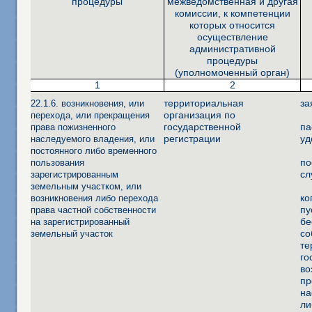
процедуры
межведомственная и другая
комиссии, к компетенции
которых относится
осуществление
административной
процедуры
(уполномоченный орган)
1
2
территориальная
за
22.1.6. возникновения, или
организация по
перехода, или прекращения
государственной
па
права пожизненного
регистрации
уд
наследуемого владения, или
постоянного либо временного
по
пользования
сл
зарегистрированным
земельным участком, или
ко
возникновения либо перехода
пу
права частной собственности
бе
на зарегистрированный
со
земельный участок
те
го
во
пр
на
ли