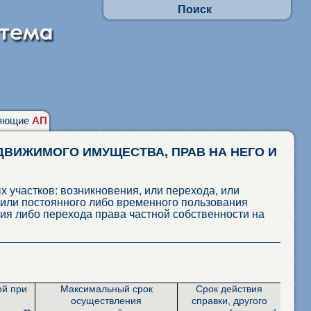
Поиск
Осуществлять поиск по АП:
- по заявлениям граждан
- в отношении юр.лиц и ИП
Искать по наименованиям адм. процедур
фразу целиком
присутствие каждого слова
няющие
АП
ДВИЖИМОГО ИМУЩЕСТВА, ПРАВ НА НЕГО И
х участков: возникновения, или перехода, или
или постоянного либо временного пользования
ия либо перехода права частной собственности на
ой при
Максимальный срок
Срок действия
осуществления
справки, другого