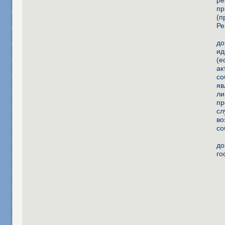
ре
пр
(п
Ре
до
ид
(е
ак
со
яв
ли
пр
сл
во
со
до
го