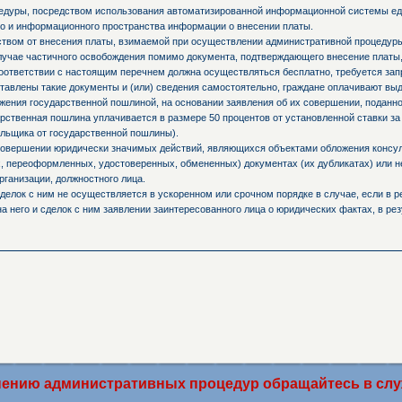
едуры, посредством использования автоматизированной информационной системы ед
о и информационного пространства информации о внесении платы.
ьством от внесения платы, взимаемой при осуществлении административной процедур
случае частичного освобождения помимо документа, подтверждающего внесение платы,
оответствии с настоящим перечнем должна осуществляться бесплатно, требуется запр
ставлены такие документы и (или) сведения самостоятельно, граждане оплачивают вы
ния государственной пошлиной, на основании заявления об их совершении, поданно
ственная пошлина уплачивается в размере 50 процентов от установленной ставки за
льщика от государственной пошлины).
 совершении юридически значимых действий, являющихся объектами обложения консул
 переоформленных, удостоверенных, обмененных) документах (их дубликатах) или не
рганизации, должностного лица.
делок с ним не осуществляется в ускоренном или срочном порядке в случае, если в р
а него и сделок с ним заявлении заинтересованного лица о юридических фактах, в ре
нию административных процедур обращайтесь в служ