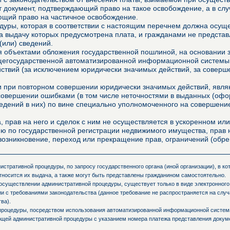
 документ, подтверждающий право на такое освобождение, а в сл
ющий право на частичное освобождение.
уры, которая в соответствии с настоящим перечнем должна осущес
за выдачу которых предусмотрена плата, и гражданами не представ
(или) сведений.
 объектами обложения государственной пошлиной, на основании з
щегосударственной автоматизированной информационной системы,
ействий (за исключением юридически значимых действий, за совер
ми при повторном совершении юридически значимых действий, явл
 совершении ошибками (в том числе неточностями в выданных (о
едений в них) по вине специально уполномоченного на совершение
, прав на него и сделок с ним не осуществляется в ускоренном или
ю по государственной регистрации недвижимого имущества, прав н
и возникновение, переход или прекращение прав, ограничений (об
стративной процедуры, по запросу государственного органа (иной организации), в к
тносится их выдача, а также могут быть представлены гражданином самостоятельно.
осуществлении административной процедуры, существует только в виде электронного
и с требованиями законодательства (данное требование не распространяется на слу
ва).
процедуры, посредством использования автоматизированной информационной системы
ующей административной процедуры с указанием номера платежа представления доку