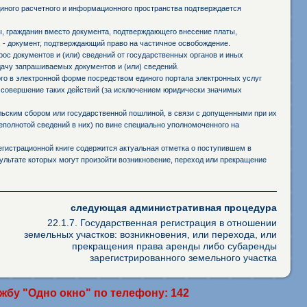
иного расчетного и информационного пространства подтверждается
ы, гражданин вместо документа, подтверждающего внесение платы,
 - документ, подтверждающий право на частичное освобождение.
ос документов и (или) сведений от государственных органов и иных
дачу запрашиваемых документов и (или) сведений.
го в электронной форме посредством единого портала электронных услуг
 совершение таких действий (за исключением юридически значимых
ьским сбором или государственной пошлиной, в связи с допущенными при их
полнотой сведений в них) по вине специально уполномоченного на
егистрационной книге содержится актуальная отметка о поступившем в
зультате которых могут произойти возникновение, переход или прекращение
следующая административная процедура
22.1.7. Государственная регистрация в отношении
земельных участков: возникновения, или перехода, или
прекращения права аренды либо субаренды
зарегистрированного земельного участка
бу "Одно окно" по телефону: 142