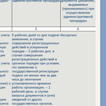
дуры**
административной процедуры
документа (решения),
выдаваемых
(принимаемого) при
осуществлении
административной
процедуры
5
6
 учета
5 рабочих дней со дня подачи
бессрочно
заявления, в случае
льного
совершения регистрационных
нную
действий в ускоренном
кта
порядке – 2 рабочих дня, в
ации
случае совершения
регистрационных действий в
 учета
срочном порядке при условии,
что заявление о
льного
государственной регистрации
ждый
подано не менее чем за два
часа до окончания
ения) о
установленного времени
ации
работы организации, – 1
рабочий день, в случае
а
запроса документов и (или)
ацию
сведений от других
ъекта
государственных органов,