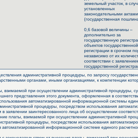
земельный участок, в случ
установленных
законодательными актам
(государственная пошлин
0,6 базовой величины –
дополнительно за
государственную регистр
объектов государственно
регистрации в срочном п
независимо от их количес
соответствии с заявление
государственной регистр
ествления административной процедуры, по запросу государственн
арственными органами, иными организациями, к компетенции котор
, взимаемой при осуществлении административной процедуры, сущ
него представления этого документа, оформленная в соответстви
использования автоматизированной информационной системы едино
дминистративной процедуры, посредством использования автомат
м в заявлении заинтересованного лица об осуществлении соответ
ние платы, взимаемой при осуществлении административной проце
истративной процедуры, посредством использования автоматизир
в автоматизированной информационной системе единого расчетно
ии с законодательством от внесения платы, взимаемой при осущес