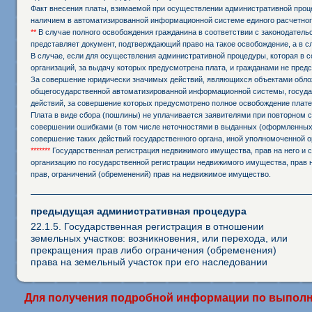
Факт внесения платы, взимаемой при осуществлении административной проц
наличием в автоматизированной информационной системе единого расчетног
**
В случае полного освобождения гражданина в соответствии с законодател
представляет документ, подтверждающий право на такое освобождение, а в 
В случае, если для осуществления административной процедуры, которая в с
организаций, за выдачу которых предусмотрена плата, и гражданами не пред
За совершение юридически значимых действий, являющихся объектами обложе
общегосударственной автоматизированной информационной системы, государ
действий, за совершение которых предусмотрено полное освобождение плате
Плата в виде сбора (пошлины) не уплачивается заявителями при повторном
совершении ошибками (в том числе неточностями в выданных (оформленных,
совершение таких действий государственного органа, иной уполномоченной о
*******
Государственная регистрация недвижимого имущества, прав на него и с
организацию по государственной регистрации недвижимого имущества, прав н
прав, ограничений (обременений) прав на недвижимое имущество.
предыдущая административная процедура
22.1.5. Государственная регистрация в отношении
земельных участков: возникновения, или перехода, или
прекращения прав либо ограничения (обременения)
права на земельный участок при его наследовании
Для получения подробной информации по выполне