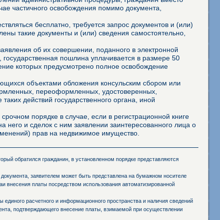
учае частичного освобождения помимо документа,
твляться бесплатно, требуется запрос документов и (или)
лены такие документы и (или) сведения самостоятельно,
аявления об их совершении, поданного в электронной
 государственная пошлина уплачивается в размере 50
шение которых предусмотрено полное освобождение
яющихся объектами обложения консульским сбором или
формленных, переоформленных, удостоверенных,
 таких действий государственного органа, иной
 срочном порядке в случае, если в регистрационной книге
а него и сделок с ним заявлении заинтересованного лица о
ременений) прав на недвижимое имущество.
оторый обратился гражданин, в установленном порядке представляются
 документа, заявителем может быть представлена на бумажном носителе
чаи внесения платы посредством использования автоматизированной
 единого расчетного и информационного пространства и наличия сведений
мента, подтверждающего внесение платы, взимаемой при осуществлении