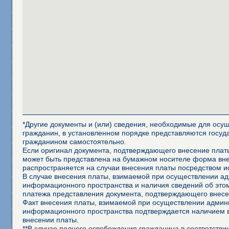
*Другие документы и (или) сведения, необходимые для осущ
гражданин, в установленном порядке представляются госуд
гражданином самостоятельно.
Если оригинал документа, подтверждающего внесение платы
может быть представлена на бумажном носителе форма внеш
распространяется на случаи внесения платы посредством 
В случае внесения платы, взимаемой при осуществлении а
информационного пространства и наличия сведений об это
платежа представления документа, подтверждающего внесе
Факт внесения платы, взимаемой при осуществлении админ
информационного пространства подтверждается наличием 
внесении платы.
**В случае полного освобождения гражданина в соответств