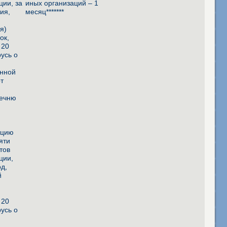
ции, за
иных организаций – 1
ия,
месяц*******
я)
ок,
 20
усь о
енной
от
речню
а
ацию
яти
тов
ции,
од,
й
 20
усь о