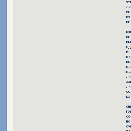
зе
ли
со
ко
ве
ко
со
вы
ед
ис
в 
во
пр
на
ли
зе
ли
со
ко
св
гр
со
во
су