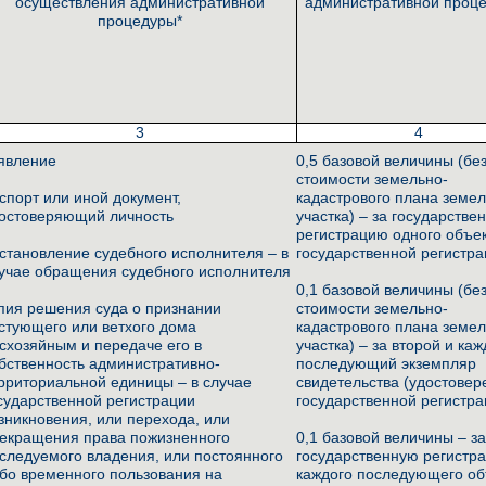
осуществления административной
административной проце
процедуры*
3
4
явление
0,5 базовой величины (без
стоимости земельно-
спорт или иной документ,
кадастрового плана земе
остоверяющий личность
участка) – за государстве
регистрацию одного объе
становление судебного исполнителя – в
государственной регистр
учае обращения судебного исполнителя
0,1 базовой величины (без
пия решения суда о признании
стоимости земельно-
стующего или ветхого дома
кадастрового плана земе
схозяйным и передаче его в
участка) – за второй и ка
бственность административно-
последующий экземпляр
рриториальной единицы – в случае
свидетельства (удостовер
сударственной регистрации
государственной регистр
зникновения, или перехода, или
екращения права пожизненного
0,1 базовой величины – з
следуемого владения, или постоянного
государственную регистр
бо временного пользования на
каждого последующего об