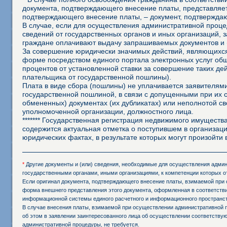
документа, подтверждающего внесение платы, представляет
подтверждающего внесение платы, – документ, подтвержда
В случае, если для осуществления административной процед
сведений от государственных органов и иных организаций, 
граждане оплачивают выдачу запрашиваемых документов и 
За совершение юридически значимых действий, являющихся
форме посредством единого портала электронных услуг об
процентов от установленной ставки за совершение таких д
плательщика от государственной пошлины).
Плата в виде сбора (пошлины) не уплачивается заявителя
государственной пошлиной, в связи с допущенными при их
обмененных) документах (их дубликатах) или неполнотой св
уполномоченной организации, должностного лица.
******* Государственная регистрация недвижимого имущества
содержится актуальная отметка о поступившем в организаци
юридических фактах, в результате которых могут произойт
*
Другие документы и (или) сведения, необходимые для осуществления админи
государственными органами, иными организациями, к компетенции которых о
Если оригинал документа, подтверждающего внесение платы, взимаемой при 
форма внешнего представления этого документа, оформленная в соответстви
информационной системы единого расчетного и информационного пространст
В случае внесения платы, взимаемой при осуществлении административной 
об этом в заявлении заинтересованного лица об осуществлении соответств
административной процедуры, не требуется.