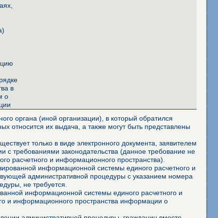
аях,
и
а)
ацию
й
орядке
тва в
м о
ации
ого органа (иной организации), в который обратился
ых относится их выдача, а также могут быть представлены
ествует только в виде электронного документа, заявителем
и с требованиями законодательства (данное требование не
го расчетного и информационного пространства).
изированной информационной системы единого расчетного и
ствующей административной процедуры с указанием номера
дуры, не требуется.
ованной информационной системы единого расчетного и
го и информационного пространства информации о
твлении административной процедуры, гражданин вместо