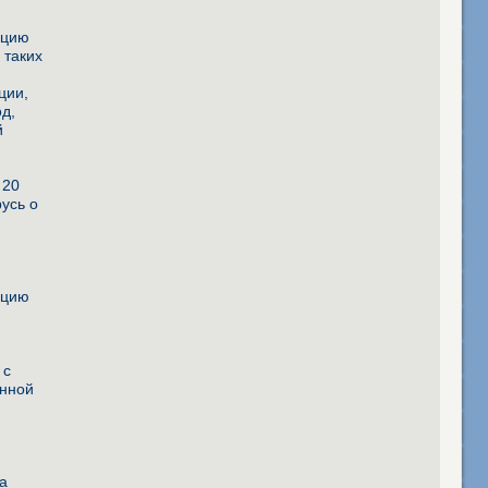
а
ацию
 таких
ции,
од,
й
 20
усь о
ацию
й
м
 с
енной
а
а