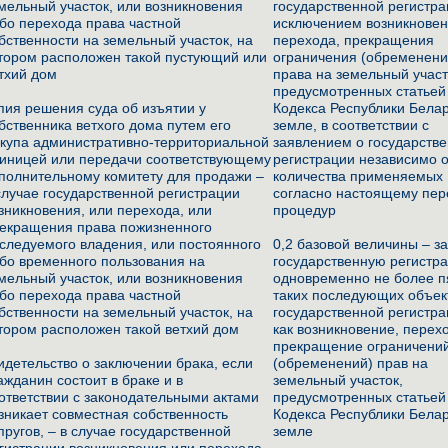
мельный участок, или возникновения
государственной регистра
бо перехода права частной
исключением возникновен
бственности на земельный участок, на
перехода, прекращения
тором расположен такой пустующий или
ограничения (обременени
тхий дом
права на земельный участ
предусмотренных статьей
пия решения суда об изъятии у
Кодекса Республики Белар
бственника ветхого дома путем его
земле, в соответствии с
купа административно-территориальной
заявлением о государств
иницей или передачи соответствующему
регистрации независимо 
полнительному комитету для продажи –
количества применяемых
случае государственной регистрации
согласно настоящему пе
зникновения, или перехода, или
процедур
екращения права пожизненного
следуемого владения, или постоянного
0,2 базовой величины – з
бо временного пользования на
государственную регистр
мельный участок, или возникновения
одновременно не более п
бо перехода права частной
таких последующих объек
бственности на земельный участок, на
государственной регистра
тором расположен такой ветхий дом
как возникновение, перех
прекращение ограничени
идетельство о заключении брака, если
(обременений) прав на
ажданин состоит в браке и в
земельный участок,
ответствии с законодательными актами
предусмотренных статьей
зникает совместная собственность
Кодекса Республики Белар
пругов, – в случае государственной
земле