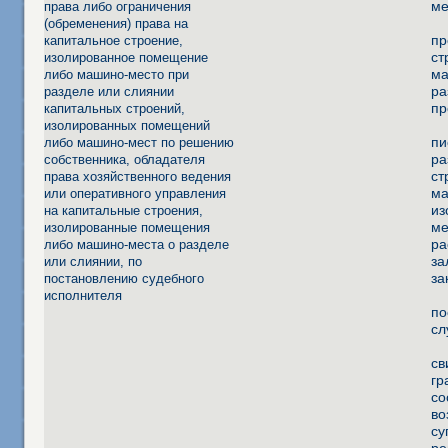
ме
права либо ограничения
(обременения) права на
пр
капитальное строение,
ст
изолированное помещение
ма
либо машино-место при
ра
разделе или слиянии
пр
капитальных строений,
изолированных помещений
пи
либо машино-мест по решению
ра
собственника, обладателя
ст
права хозяйственного ведения
ма
или оперативного управления
из
на капитальные строения,
ме
изолированные помещения
ра
либо машино-места о разделе
за
или слиянии, по
за
постановлению судебного
исполнителя
по
сл
св
гр
со
во
су