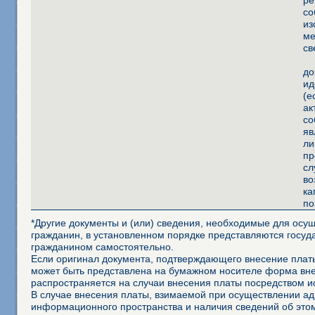
ре
со
из
ме
св
до
ид
(е
ак
со
яв
ли
пр
сл
во
ка
по
*Другие документы и (или) сведения, необходимые для осущ
гражданин, в установленном порядке представляются госуд
гражданином самостоятельно.
Если оригинал документа, подтверждающего внесение платы
может быть представлена на бумажном носителе форма внеш
распространяется на случаи внесения платы посредством 
В случае внесения платы, взимаемой при осуществлении а
информационного пространства и наличия сведений об это