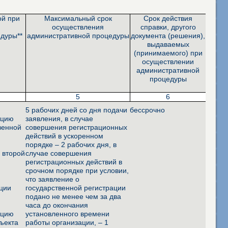
ой при
Максимальный срок
Срок действия
осуществления
справки, другого
дуры**
административной процедуры
документа (решения),
выдаваемых
(принимаемого) при
осуществлении
административной
процедуры
5
6
а
5 рабочих дней со дня подачи
бессрочно
ацию
заявления, в случае
венной
совершения регистрационных
действий в ускоренном
порядке – 2 рабочих дня, в
а второй
случае совершения
регистрационных действий в
срочном порядке при условии,
что заявление о
ации
государственной регистрации
подано не менее чем за два
а
часа до окончания
ацию
установленного времени
ъекта
работы организации, – 1