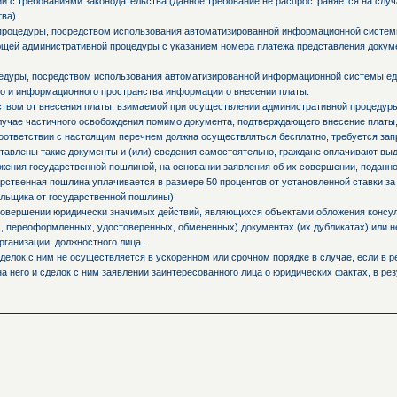
и с требованиями законодательства (данное требование не распространяется на слу
ва).
процедуры, посредством использования автоматизированной информационной системы
ующей административной процедуры с указанием номера платежа представления доку
едуры, посредством использования автоматизированной информационной системы ед
о и информационного пространства информации о внесении платы.
ьством от внесения платы, взимаемой при осуществлении административной процедур
случае частичного освобождения помимо документа, подтверждающего внесение платы,
оответствии с настоящим перечнем должна осуществляться бесплатно, требуется запр
ставлены такие документы и (или) сведения самостоятельно, граждане оплачивают вы
ния государственной пошлиной, на основании заявления об их совершении, поданно
ственная пошлина уплачивается в размере 50 процентов от установленной ставки за
льщика от государственной пошлины).
 совершении юридически значимых действий, являющихся объектами обложения консул
 переоформленных, удостоверенных, обмененных) документах (их дубликатах) или не
рганизации, должностного лица.
делок с ним не осуществляется в ускоренном или срочном порядке в случае, если в р
а него и сделок с ним заявлении заинтересованного лица о юридических фактах, в ре