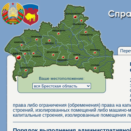
Пере
Ваше местоположение:
права либо ограничения (обременения) права на ка
строений, изолированных помещений либо машино-ме
капитальные строения, изолированные помещения ли
Порядок выполнения административн