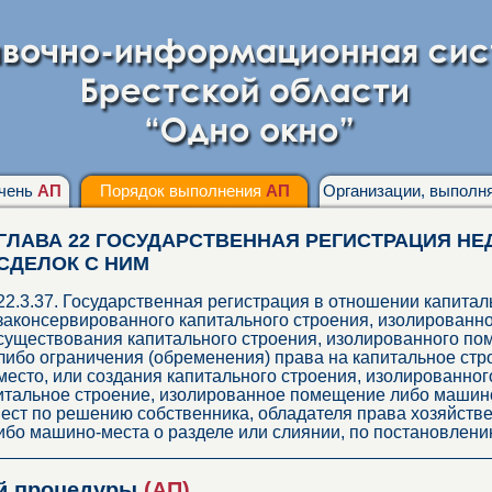
чень
АП
Порядок выполнения
АП
Организации, выпол
ГЛАВА 22 ГОСУДАРСТВЕННАЯ РЕГИСТРАЦИЯ НЕ
СДЕЛОК С НИМ
22.3.37. Государственная регистрация в отношении капита
законсервированного капитального строения, изолированн
существования капитального строения, изолированного п
либо ограничения (обременения) права на капитальное ст
место, или создания капитального строения, изолированно
питальное строение, изолированное помещение либо машин
ст по решению собственника, обладателя права хозяйстве
бо машино-места о разделе или слиянии, по постановлени
ой процедуры
(АП)