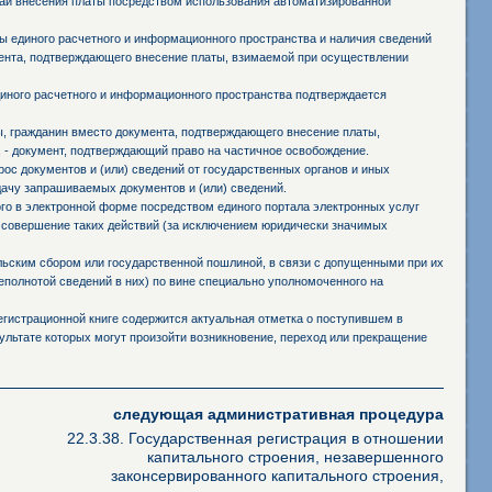
чаи внесения платы посредством использования автоматизированной
 единого расчетного и информационного пространства и наличия сведений
мента, подтверждающего внесение платы, взимаемой при осуществлении
иного расчетного и информационного пространства подтверждается
ы, гражданин вместо документа, подтверждающего внесение платы,
 - документ, подтверждающий право на частичное освобождение.
ос документов и (или) сведений от государственных органов и иных
дачу запрашиваемых документов и (или) сведений.
го в электронной форме посредством единого портала электронных услуг
 совершение таких действий (за исключением юридически значимых
ьским сбором или государственной пошлиной, в связи с допущенными при их
полнотой сведений в них) по вине специально уполномоченного на
егистрационной книге содержится актуальная отметка о поступившем в
зультате которых могут произойти возникновение, переход или прекращение
следующая административная процедура
22.3.38. Государственная регистрация в отношении
капитального строения, незавершенного
законсервированного капитального строения,