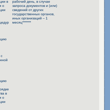
ции в
рабочий день, в случае
м о
запроса документов и (или)
ации
сведений от других
государственных органов,
иных организаций – 1
цедур
месяц*******
ацию
й
м
 с
енной
ацию
й
орядке
тва в
м о
ации