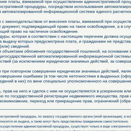
ние платы, взимаемой при осуществлении административной проце
истративной процедуры, посредством использования автоматизир
в автоматизированной информационной системе единого расчетно
ии с законодательством от внесения платы, взимаемой при осущес
 документ, подтверждающий право на такое освобождение, а в сл
ющий право на частичное освобождение.
уры, которая в соответствии с настоящим перечнем должна осущес
за выдачу которых предусмотрена плата, и гражданами не представ
(или) сведений.
 объектами обложения государственной пошлиной, на основании з
щегосударственной автоматизированной информационной системы,
ействий (за исключением юридически значимых действий, за совер
ми при повторном совершении юридически значимых действий, явл
 совершении ошибками (в том числе неточностями в выданных (о
едений в них) по вине специально уполномоченного на совершение
, прав на него и сделок с ним не осуществляется в ускоренном или
ю по государственной регистрации недвижимого имущества, прав н
и возникновение, переход или прекращение прав, ограничений (об
стративной процедуры, по запросу государственного органа (иной организации), в к
тносится их выдача, а также могут быть представлены гражданином самостоятельно.
осуществлении административной процедуры, существует только в виде электронного