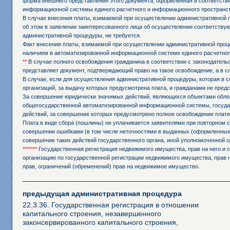
форма внешнего представления этого документа, оформленная в соответстви
информационной системы единого расчетного и информационного пространст
В случае внесения платы, взимаемой при осуществлении административной 
об этом в заявлении заинтересованного лица об осуществлении соответств
административной процедуры, не требуется.
Факт внесения платы, взимаемой при осуществлении административной проц
наличием в автоматизированной информационной системе единого расчетног
**
В случае полного освобождения гражданина в соответствии с законодател
представляет документ, подтверждающий право на такое освобождение, а в 
В случае, если для осуществления административной процедуры, которая в с
организаций, за выдачу которых предусмотрена плата, и гражданами не пред
За совершение юридически значимых действий, являющихся объектами обложе
общегосударственной автоматизированной информационной системы, государ
действий, за совершение которых предусмотрено полное освобождение плате
Плата в виде сбора (пошлины) не уплачивается заявителями при повторном
совершении ошибками (в том числе неточностями в выданных (оформленных,
совершение таких действий государственного органа, иной уполномоченной о
*******
Государственная регистрация недвижимого имущества, прав на него и с
организацию по государственной регистрации недвижимого имущества, прав н
прав, ограничений (обременений) прав на недвижимое имущество.
предыдущая административная процедура
22.3.36. Государственная регистрация в отношении
капитального строения, незавершенного
законсервированного капитального строения,