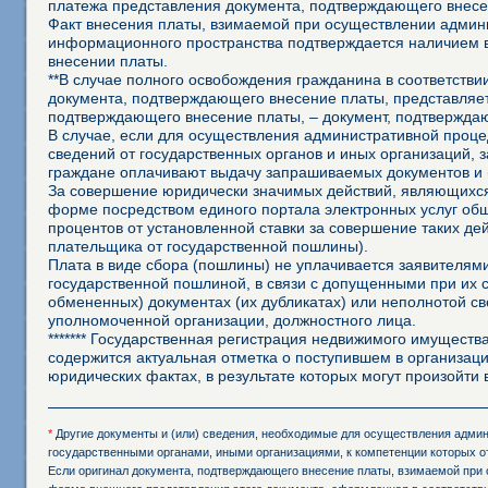
платежа представления документа, подтверждающего внесе
Факт внесения платы, взимаемой при осуществлении админ
информационного пространства подтверждается наличием 
внесении платы.
**В случае полного освобождения гражданина в соответств
документа, подтверждающего внесение платы, представляет
подтверждающего внесение платы, – документ, подтвержда
В случае, если для осуществления административной процед
сведений от государственных органов и иных организаций, 
граждане оплачивают выдачу запрашиваемых документов и 
За совершение юридически значимых действий, являющихся
форме посредством единого портала электронных услуг об
процентов от установленной ставки за совершение таких д
плательщика от государственной пошлины).
Плата в виде сбора (пошлины) не уплачивается заявителя
государственной пошлиной, в связи с допущенными при их
обмененных) документах (их дубликатах) или неполнотой св
уполномоченной организации, должностного лица.
******* Государственная регистрация недвижимого имущества
содержится актуальная отметка о поступившем в организаци
юридических фактах, в результате которых могут произойт
*
Другие документы и (или) сведения, необходимые для осуществления админи
государственными органами, иными организациями, к компетенции которых о
Если оригинал документа, подтверждающего внесение платы, взимаемой при 