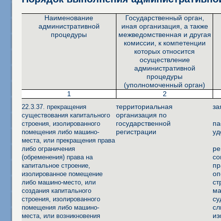
Наименование
Государственный орган,
административной
иная организация, а также
процедуры
межведомственная и другая
комиссии, к компетенции
которых относится
осуществление
административной
процедуры
(уполномоченный орган)
1
2
территориальная
за
22.3.37. прекращения
организация по
существования капитального
государственной
па
строения, изолированного
регистрации
уд
помещения либо машино-
места, или прекращения права
ре
либо ограничения
со
(обременения) права на
пр
капитальное строение,
оп
изолированное помещение
ст
либо машино-место, или
ма
создания капитального
су
строения, изолированного
сл
помещения либо машино-
из
места, или возникновения