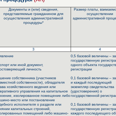
Документы и (или) сведения,
Размер платы, взимаем
представляемые гражданином для
осуществлении
осуществления административной
административной проце
процедуры*
3
4
явление
0,5 базовой величины – з
государственную регистр
спорт или иной документ,
одного объекта государст
остоверяющий личность
регистрации
шение собственника (участников
0,1 базовой величины – з
вместной собственности), обладателя
и каждый последующий
ава хозяйственного ведения или
экземпляр свидетельства
еративного управления на капитальное
(удостоверения) о
роение, изолированное помещение либо
государственной регистр
шино-место или постановление
дебного исполнителя о разделе или
0,1 базовой величины – з
иянии капитальных строений,
государственную регистр
олированных помещений либо машино-
каждого последующего об