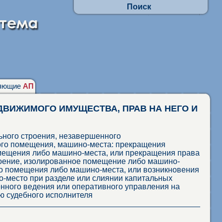
Поиск
Осуществлять поиск по АП:
- по заявлениям граждан
- в отношении юр.лиц и ИП
Искать по наименованиям адм. процедур
фразу целиком
присутствие каждого слова
няющие
АП
ДВИЖИМОГО ИМУЩЕСТВА, ПРАВ НА НЕГО И
льного строения, незавершенного
ого помещения, машино-места: прекращения
омещения либо машино-места, или прекращения права
роение, изолированное помещение либо машино-
го помещения либо машино-места, или возникновения
о-место при разделе или слиянии капитальных
нного ведения или оперативного управления на
ю судебного исполнителя