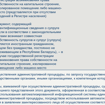
гистрации возникновения права
бственности на капитальное строение,
олированное помещение либо машино-
сто (представляется при отсутствии
едений в Регистре населения)
кумент, содержащий
ентификационные сведения о супруге
сли в соответствии с законодательными
тами возникает совместная
бственность супругов и супруг (супруга)
ляется иностранным гражданином,
цом без гражданства, постоянно не
оживающим в Республике Беларусь), – в
учае государственной регистрации
зникновения права собственности на
питальное строение, изолированное
мещение либо машино-место
ествления административной процедуры, по запросу государственн
арственными органами, иными организациями, к компетенции котор
, взимаемой при осуществлении административной процедуры, сущ
него представления этого документа, оформленная в соответстви
использования автоматизированной информационной системы едино
дминистративной процедуры, посредством использования автомат
м в заявлении заинтересованного лица об осуществлении соответ