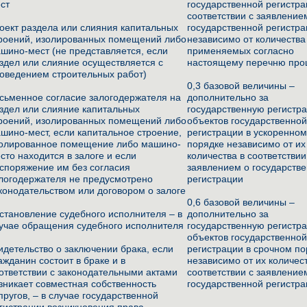
ст
государственной регистра
соответствии с заявление
оект раздела или слияния капитальных
государственной регистр
роений, изолированных помещений либо
независимо от количества
шино-мест (не представляется, если
применяемых согласно
здел или слияние осуществляется с
настоящему перечню про
оведением строительных работ)
0,3 базовой величины –
сьменное согласие залогодержателя на
дополнительно за
здел или слияние капитальных
государственную регистр
роений, изолированных помещений либо
объектов государственно
шино-мест, если капитальное строение,
регистрации в ускоренно
олированное помещение либо машино-
порядке независимо от их
сто находится в залоге и если
количества в соответствии
споряжение им без согласия
заявлением о государств
логодержателя не предусмотрено
регистрации
конодательством или договором о залоге
0,6 базовой величины –
становление судебного исполнителя – в
дополнительно за
учае обращения судебного исполнителя
государственную регистр
объектов государственно
идетельство о заключении брака, если
регистрации в срочном п
ажданин состоит в браке и в
независимо от их количес
ответствии с законодательными актами
соответствии с заявление
зникает совместная собственность
государственной регистр
пругов, – в случае государственной