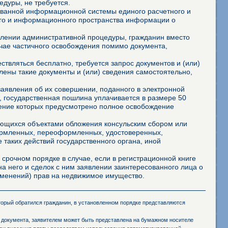
дуры, не требуется.
ованной информационной системы единого расчетного и
го и информационного пространства информации о
твлении административной процедуры, гражданин вместо
учае частичного освобождения помимо документа,
твляться бесплатно, требуется запрос документов и (или)
лены такие документы и (или) сведения самостоятельно,
аявления об их совершении, поданного в электронной
 государственная пошлина уплачивается в размере 50
шение которых предусмотрено полное освобождение
яющихся объектами обложения консульским сбором или
формленных, переоформленных, удостоверенных,
 таких действий государственного органа, иной
 срочном порядке в случае, если в регистрационной книге
а него и сделок с ним заявлении заинтересованного лица о
ременений) прав на недвижимое имущество.
оторый обратился гражданин, в установленном порядке представляются
 документа, заявителем может быть представлена на бумажном носителе