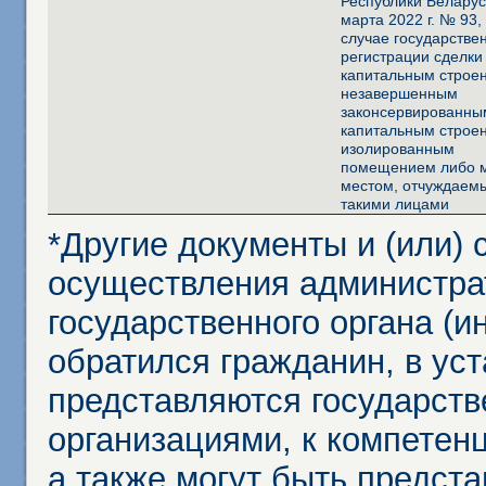
Республики Беларус
марта 2022 г. № 93, 
случае государстве
регистрации сделки
капитальным строе
незавершенным
законсервированны
капитальным строе
изолированным
помещением либо 
местом, отчуждаем
такими лицами
*Другие документы и (или)
осуществления администра
государственного органа (и
обратился гражданин, в ус
представляются государст
организациями, к компетенц
а также могут быть предст