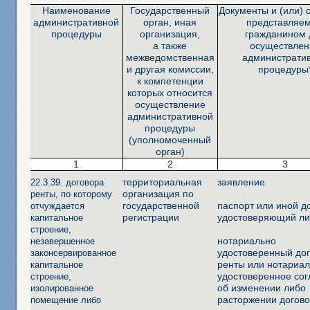
Наименование
Государственный
Документы и (или) 
административной
орган, иная
представляе
процедуры
организация,
гражданином 
а также
осуществлен
межведомственная
администрати
и другая комиссии,
процедуры
к компетенции
которых относится
осуществление
административной
процедуры
(уполномоченный
орган)
1
2
3
территориальная
заявление
22.3.39. договора
организация по
ренты, по которому
государственной
паспорт или иной д
отчуждается
регистрации
удостоверяющий ли
капитальное
строение,
нотариально
незавершенное
удостоверенный до
законсервированное
ренты или нотариа
капитальное
удостоверенное со
строение,
об изменении либо
изолированное
расторжении догов
помещение либо