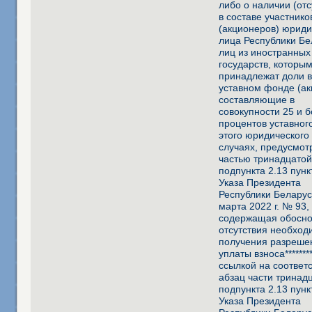
либо о наличии (отс
в составе участнико
(акционеров) юриди
лица Республики Бе
лиц из иностранных
государств, которы
принадлежат доли 
уставном фонде (ак
составляющие в
совокупности 25 и 
процентов уставног
этого юридического 
случаях, предусмо
частью тринадцато
подпункта 2.13 пунк
Указа Президента
Республики Беларус
марта 2022 г. № 93,
содержащая обосн
отсутствия необход
получения разреше
уплаты взноса********
ссылкой на соотве
абзац части тринад
подпункта 2.13 пунк
Указа Президента