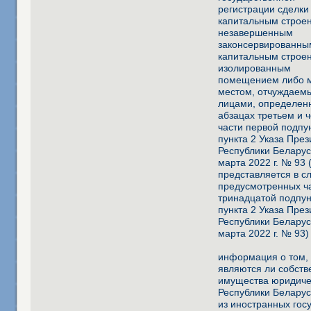
регистрации сделки
капитальным строе
незавершенным
законсервированны
капитальным строе
изолированным
помещением либо 
местом, отчуждаем
лицами, определен
абзацах третьем и 
части первой подпу
пункта 2 Указа Пре
Республики Беларус
марта 2022 г. № 93 
представляется в с
предусмотренных ч
тринадцатой подпун
пункта 2 Указа Пре
Республики Беларус
марта 2022 г. № 93)
информация о том,
являются ли собств
имущества юридиче
Республики Белару
из иностранных гос