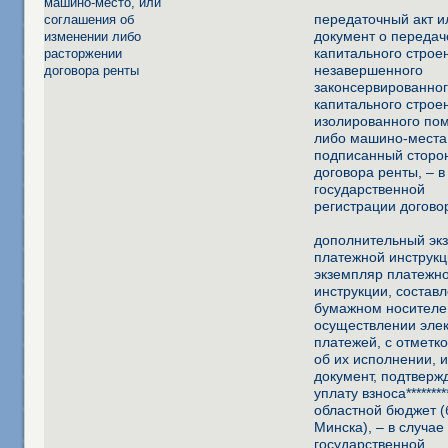
машино-место, или
передаточный акт и
соглашения об
документ о передач
изменении либо
капитального строе
расторжении
незавершенного
договора ренты
законсервированно
капитального строе
изолированного по
либо машино-места
подписанный сторо
договора ренты, – в
государственной
регистрации догово
дополнительный эк
платежной инструкц
экземпляр платежн
инструкции, состав
бумажном носителе
осуществлении эле
платежей, с отметк
об их исполнении, 
документ, подтвер
уплату взноса*********
областной бюджет (
Минска), – в случае
государственной