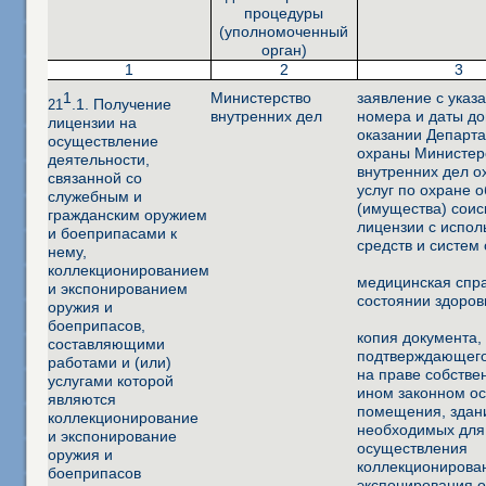
процедуры
(уполномоченный
орган)
1
2
3
1
Министерство
заявление с указ
.1. Получение
21
внутренних дел
номера и даты до
лицензии на
оказании Департ
осуществление
охраны Министер
деятельности,
внутренних дел 
связанной со
услуг по охране 
служебным и
(имущества) соис
гражданским оружием
лицензии с испо
и боеприпасами к
средств и систем
нему,
коллекционированием
медицинская спра
и экспонированием
состоянии здоров
оружия и
боеприпасов,
копия документа,
составляющими
подтверждающего
работами и (или)
на праве собстве
услугами которой
ином законном о
являются
помещения, здан
коллекционирование
необходимых для
и экспонирование
осуществления
оружия и
коллекционирова
боеприпасов
экспонирования 