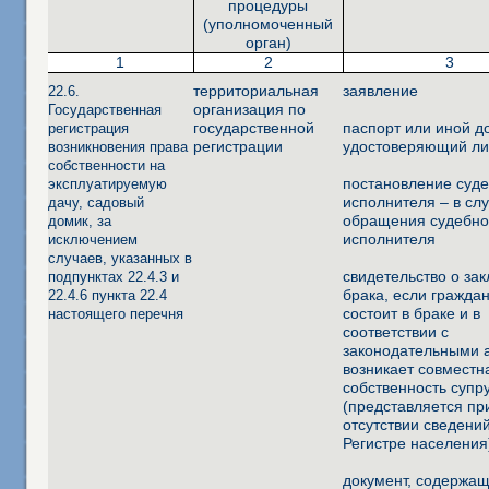
процедуры
(уполномоченный
орган)
1
2
3
территориальная
заявление
22.6.
организация по
Государственная
государственной
паспорт или иной д
регистрация
регистрации
удостоверяющий ли
возникновения права
собственности на
постановление суд
эксплуатируемую
исполнителя – в сл
дачу, садовый
обращения судебно
домик, за
исполнителя
исключением
случаев, указанных в
свидетельство о за
подпунктах 22.4.3 и
брака, если гражда
22.4.6 пункта 22.4
состоит в браке и в
настоящего перечня
соответствии с
законодательными 
возникает совместн
собственность супр
(представляется пр
отсутствии сведений
Регистре населения
документ, содержа