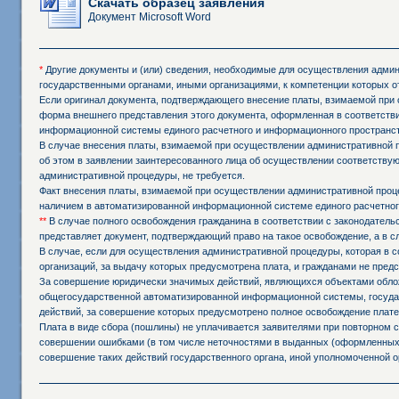
Скачать образец заявления
Документ Microsoft Word
*
Другие документы и (или) сведения, необходимые для осуществления админи
государственными органами, иными организациями, к компетенции которых о
Если оригинал документа, подтверждающего внесение платы, взимаемой при 
форма внешнего представления этого документа, оформленная в соответстви
информационной системы единого расчетного и информационного пространст
В случае внесения платы, взимаемой при осуществлении административной 
об этом в заявлении заинтересованного лица об осуществлении соответств
административной процедуры, не требуется.
Факт внесения платы, взимаемой при осуществлении административной проц
наличием в автоматизированной информационной системе единого расчетног
**
В случае полного освобождения гражданина в соответствии с законодател
представляет документ, подтверждающий право на такое освобождение, а в 
В случае, если для осуществления административной процедуры, которая в с
организаций, за выдачу которых предусмотрена плата, и гражданами не пред
За совершение юридически значимых действий, являющихся объектами обложе
общегосударственной автоматизированной информационной системы, государ
действий, за совершение которых предусмотрено полное освобождение плате
Плата в виде сбора (пошлины) не уплачивается заявителями при повторном
совершении ошибками (в том числе неточностями в выданных (оформленных,
совершение таких действий государственного органа, иной уполномоченной о