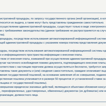
стративной процедуры, по запросу государственного органа (иной организации), в к
тносится их выдача, а также могут быть представлены гражданином самостоятельно.
осуществлении административной процедуры, существует только в виде электронного
и с требованиями законодательства (данное требование не распространяется на слу
ва).
процедуры, посредством использования автоматизированной информационной системы
ующей административной процедуры с указанием номера платежа представления доку
едуры, посредством использования автоматизированной информационной системы ед
о и информационного пространства информации о внесении платы.
ьством от внесения платы, взимаемой при осуществлении административной процедур
случае частичного освобождения помимо документа, подтверждающего внесение платы,
оответствии с настоящим перечнем должна осуществляться бесплатно, требуется запр
ставлены такие документы и (или) сведения самостоятельно, граждане оплачивают вы
ния государственной пошлиной, на основании заявления об их совершении, поданно
ственная пошлина уплачивается в размере 50 процентов от установленной ставки за
льщика от государственной пошлины).
 совершении юридически значимых действий, являющихся объектами обложения консул
 переоформленных, удостоверенных, обмененных) документах (их дубликатах) или не
рганизации, должностного лица.