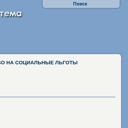
Поиск
Осуществлять поиск по АП:
- по заявлениям граждан
- в отношении юр.лиц и ИП
Искать по наименованиям адм. процедур
фразу целиком
присутствие каждого слова
ВО НА СОЦИАЛЬНЫЕ ЛЬГОТЫ