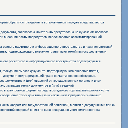
оторый обратился гражданин, в установленном порядке представляются
 документа, заявителем может быть представлена на бумажном носителе
чаи внесения платы посредством использования автоматизированной
 единого расчетного и информационного пространства и наличия сведений
мента, подтверждающего внесение платы, взимаемой при осуществлении
иного расчетного и информационного пространства подтверждается
ы, гражданин вместо документа, подтверждающего внесение платы,
 - документ, подтверждающий право на частичное освобождение.
ос документов и (или) сведений от государственных органов и иных
дачу запрашиваемых документов и (или) сведений.
го в электронной форме посредством единого портала электронных услуг
 совершение таких действий (за исключением юридически значимых
ьским сбором или государственной пошлиной, в связи с допущенными при их
полнотой сведений в них) по вине специально уполномоченного на