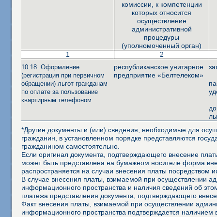
комиссии, к компетенции
которых относится
осуществление
административной
процедуры
(уполномоченный орган)
1
2
республиканское унитарное
за
10.18. Оформление
предприятие «Белтелеком»
(регистрация при первичном
па
обращении) льгот гражданам
уд
по оплате за пользование
квартирным телефоном
до
ль
*Другие документы и (или) сведения, необходимые для осущ
гражданин, в установленном порядке представляются госуд
гражданином самостоятельно.
Если оригинал документа, подтверждающего внесение платы
может быть представлена на бумажном носителе форма внеш
распространяется на случаи внесения платы посредством 
В случае внесения платы, взимаемой при осуществлении а
информационного пространства и наличия сведений об это
платежа представления документа, подтверждающего внесе
Факт внесения платы, взимаемой при осуществлении админ
информационного пространства подтверждается наличием 