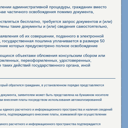
твлении административной процедуры, гражданин вместо
учае частичного освобождения помимо документа,
твляться бесплатно, требуется запрос документов и (или)
лены такие документы и (или) сведения самостоятельно,
аявления об их совершении, поданного в электронной
 государственная пошлина уплачивается в размере 50
шение которых предусмотрено полное освобождение
яющихся объектами обложения консульским сбором или
формленных, переоформленных, удостоверенных,
 таких действий государственного органа, иной
оторый обратился гражданин, в установленном порядке представляются
 документа, заявителем может быть представлена на бумажном носителе
чаи внесения платы посредством использования автоматизированной
 единого расчетного и информационного пространства и наличия сведений
мента, подтверждающего внесение платы, взимаемой при осуществлении
иного расчетного и информационного пространства подтверждается