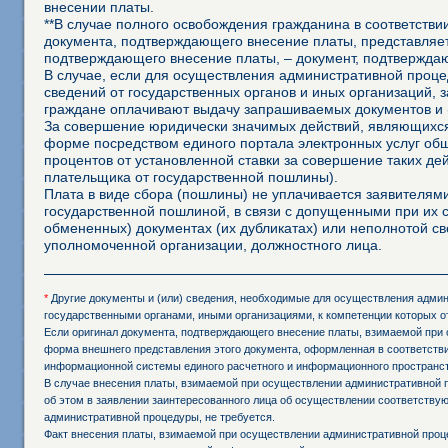
внесении платы.
**В случае полного освобождения гражданина в соответств
документа, подтверждающего внесение платы, представляет
подтверждающего внесение платы, – документ, подтвержда
В случае, если для осуществления административной процед
сведений от государственных органов и иных организаций, 
граждане оплачивают выдачу запрашиваемых документов и 
За совершение юридически значимых действий, являющихся
форме посредством единого портала электронных услуг об
процентов от установленной ставки за совершение таких д
плательщика от государственной пошлины).
Плата в виде сбора (пошлины) не уплачивается заявителя
государственной пошлиной, в связи с допущенными при их
обмененных) документах (их дубликатах) или неполнотой св
уполномоченной организации, должностного лица.
*
Другие документы и (или) сведения, необходимые для осуществления админи
государственными органами, иными организациями, к компетенции которых о
Если оригинал документа, подтверждающего внесение платы, взимаемой при 
форма внешнего представления этого документа, оформленная в соответстви
информационной системы единого расчетного и информационного пространст
В случае внесения платы, взимаемой при осуществлении административной 
об этом в заявлении заинтересованного лица об осуществлении соответств
административной процедуры, не требуется.
Факт внесения платы, взимаемой при осуществлении административной проц