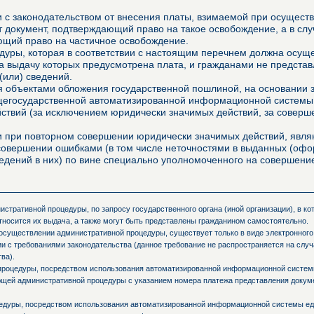
ии с законодательством от внесения платы, взимаемой при осущес
 документ, подтверждающий право на такое освобождение, а в сл
ющий право на частичное освобождение.
уры, которая в соответствии с настоящим перечнем должна осущес
за выдачу которых предусмотрена плата, и гражданами не представ
(или) сведений.
 объектами обложения государственной пошлиной, на основании з
щегосударственной автоматизированной информационной системы,
ействий (за исключением юридически значимых действий, за совер
ми при повторном совершении юридически значимых действий, явл
 совершении ошибками (в том числе неточностями в выданных (о
едений в них) по вине специально уполномоченного на совершение
стративной процедуры, по запросу государственного органа (иной организации), в к
тносится их выдача, а также могут быть представлены гражданином самостоятельно.
осуществлении административной процедуры, существует только в виде электронного
и с требованиями законодательства (данное требование не распространяется на слу
ва).
процедуры, посредством использования автоматизированной информационной системы
ующей административной процедуры с указанием номера платежа представления доку
едуры, посредством использования автоматизированной информационной системы ед