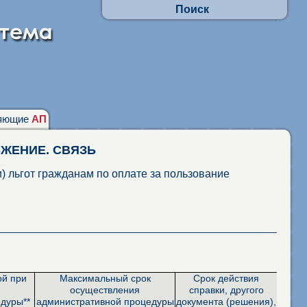
Поиск
Осуществлять поиск по АП:
- по заявлениям граждан
- в отношении юр.лиц и ИП
Искать по наименованиям адм. процедур
фразу целиком
присутствие каждого слова
няющие
АП
АБЖЕНИЕ. СВЯЗЬ
 льгот гражданам по оплате за пользование
ой при
Максимальный срок
Срок действия
осуществления
справки, другого
дуры**
административной процедуры
документа (решения),