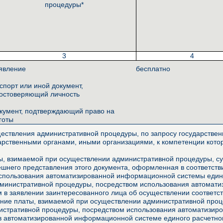
процедуры*
3
4
явление
бесплатно
спорт или иной документ,
остоверяющий личность
кумент, подтверждающий право на
готы
ествления административной процедуры, по запросу государственн
арственными органами, иными организациями, к компетенции котор
, взимаемой при осуществлении административной процедуры, сущ
него представления этого документа, оформленная в соответстви
использования автоматизированной информационной системы едино
дминистративной процедуры, посредством использования автомат
м в заявлении заинтересованного лица об осуществлении соответ
ние платы, взимаемой при осуществлении административной проце
истративной процедуры, посредством использования автоматизир
в автоматизированной информационной системе единого расчетно