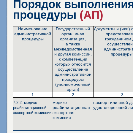
Порядок выполнения
процедуры
(АП)
Наименование
Государственный
Документы и (или) 
административной
орган, иная
представляе
процедуры
организация,
гражданином 
а также
осуществлен
межведомственная
администрати
и другая комиссии,
процедуры
к компетенции
которых относится
осуществление
административной
процедуры
(уполномоченный
орган)
1
2
3
медико-
паспорт или иной д
7.2.2. медико-
реабилитационная
удостоверяющий ли
реабилитационной
экспертная
экспертной комиссии
комиссия