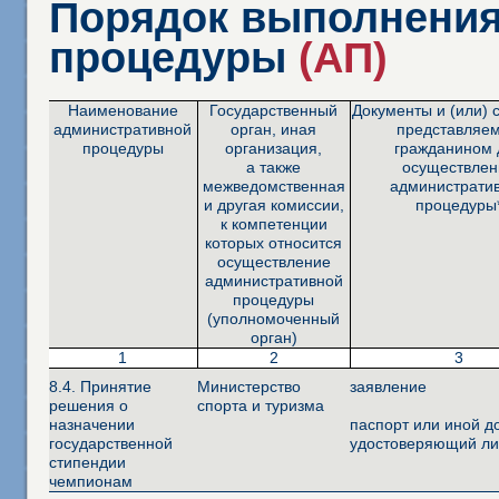
Порядок выполнения
процедуры
(АП)
Наименование
Государственный
Документы и (или) 
административной
орган, иная
представляе
процедуры
организация,
гражданином 
а также
осуществлен
межведомственная
администрати
и другая комиссии,
процедуры
к компетенции
которых относится
осуществление
административной
процедуры
(уполномоченный
орган)
1
2
3
8.4. Принятие
Министерство
заявление
решения о
спорта и туризма
назначении
паспорт или иной д
государственной
удостоверяющий ли
стипендии
чемпионам