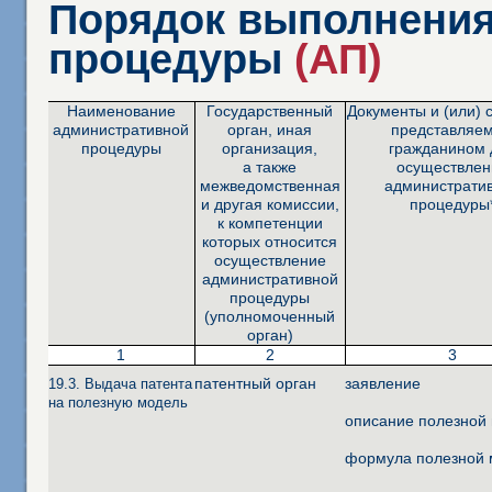
Порядок выполнения
процедуры
(АП)
Наименование
Государственный
Документы и (или) 
административной
орган, иная
представляе
процедуры
организация,
гражданином 
а также
осуществлен
межведомственная
администрати
и другая комиссии,
процедуры
к компетенции
которых относится
осуществление
административной
процедуры
(уполномоченный
орган)
1
2
3
патентный орган
заявление
19.3. Выдача патента
на полезную модель
описание полезной
формула полезной