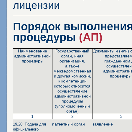
лицензии
Порядок выполнения
процедуры
(АП)
Наименование
Государственный
Документы и (или) 
административной
орган, иная
представляе
процедуры
организация,
гражданином 
а также
осуществлен
межведомственная
администрати
и другая комиссии,
процедуры
к компетенции
которых относится
осуществление
административной
процедуры
(уполномоченный
орган)
1
2
3
патентный орган
заявление
19.20. Подача для
официального