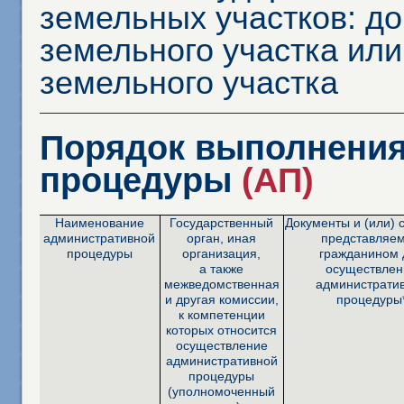
земельных участков: до
земельного участка или
земельного участка
Порядок выполнения
процедуры
(АП)
Наименование
Государственный
Документы и (или) 
административной
орган, иная
представляе
процедуры
организация,
гражданином 
а также
осуществлен
межведомственная
администрати
и другая комиссии,
процедуры
к компетенции
которых относится
осуществление
административной
процедуры
(уполномоченный