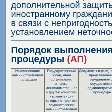
дополнительной защиты
иностранному граждани
в связи с непригодност
установлением неточно
Порядок выполнения
процедуры
(АП)
Наименование
Государственный
Документы и (или) 
административной
орган, иная
представляе
процедуры
организация,
гражданином 
а также
осуществлен
межведомственная
администрати
и другая комиссии,
процедуры
к компетенции
которых относится
осуществление
административной