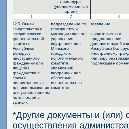
процедуры
(уполномоченный
орган)
1
2
3
подразделение по
заявление
12.5. Обмен
гражданству и
свидетельства о
миграции главного
свидетельство о
предоставлении
ополнительной
управления
предоставлении
д
защиты в
внутренних дел
дополнительной за
Республике
Минского
Республике Беларус
Беларусь
городского
иностранному граж
иностранному
исполнительного
или лицу без гражда
гражданину или
комитета,
подлежащее обмен
лицу без
управлений
гражданства в
внутренних дел
связи с
областных
непригодностью
исполнительных
для использования
комитетов
или установлением
неточностей в
записях
*Другие документы и (или)
осуществления администра