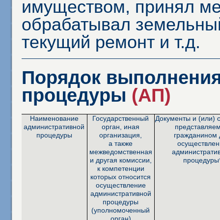
имуществом, принял ме
обрабатывал земельный
текущий ремонт и т.д.
Порядок выполнения
процедуры
(АП)
Наименование
Государственный
Документы и (или) 
административной
орган, иная
представляе
процедуры
организация,
гражданином 
а также
осуществлен
межведомственная
администрати
и другая комиссии,
процедуры
к компетенции
которых относится
осуществление
административной
процедуры
(уполномоченный
орган)