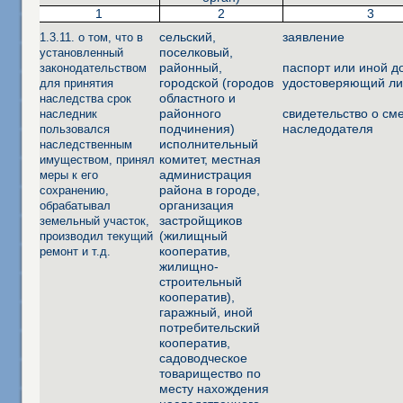
1
2
3
сельский,
заявление
1.3.11. о том, что в
поселковый,
установленный
районный,
паспорт или иной д
законодательством
городской (городов
удостоверяющий ли
для принятия
областного и
наследства срок
районного
свидетельство о см
наследник
подчинения)
наследодателя
пользовался
исполнительный
наследственным
комитет, местная
имуществом, принял
администрация
меры к его
района в городе,
сохранению,
организация
обрабатывал
застройщиков
земельный участок,
(жилищный
производил текущий
кооператив,
ремонт и т.д.
жилищно-
строительный
кооператив),
гаражный, иной
потребительский
кооператив,
садоводческое
товарищество по
месту нахождения