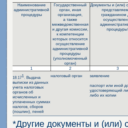
Наименование
Государственный
Документы и (или) 
административной
орган, иная
представляе
процедуры
организация,
гражданином 
а также
осуществлен
межведомственная
администрати
и другая комиссии,
процедуры
к компетенции
которых относится
осуществление
административной
процедуры
(уполномоченный
орган)
1
2
3
1
налоговый орган
заявление
. Выдача
18.17
выписки из данных
паспорт или иной д
учета налоговых
удостоверяющий ли
органов об
либо их копии
исчисленных и
уплаченных суммах
налогов, сборов
(пошлин), пеней
*Другие документы и (или)