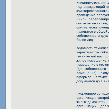
инициируется, или 
подтверждающий п
заинтересованного 
проведение переус
и (или) перепланир
согласия таких лиц, 
случае, если поме
находится в общей
собственности двух
более лиц
ведомость техничес
характеристик либо
технический паспор
жилое помещение, 
помещение в жило
(для собственника
помещения) – в слу
оформления таких
документов до 1 ян
г.
письменное соглас
организации застро
жилых домах этой
организации – для 