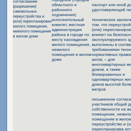
согласовании
областного и
паспорт или иной д
(разрешении)
районного
удостоверяющий ли
самовольных
подчинения)
переустройства и
исполнительный
техническое заключ
(или) перепланировки
комитет, местная
том, что переустрой
жилого помещения,
администрация
(или) перепланиров
нежилого помещения
района в городе по
влияют на безопасн
в жилом доме
месту нахождения
эксплуатируемого з
жилого помещения,
выполнены в соотве
нежилого
требованиями техн
помещения в жилом
нормативных право
доме
актов, – для
многоквартирных ж
домов, а также
блокированных и
одноквартирных жи
домов высотой боле
метров
письменное согласи
участников общей 
собственности на ж
помещение, нежил
помещение в жилом
переустройство и (и
перепланировка ко