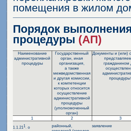
помещения в жилом до
Порядок выполнения
процедуры
(АП)
Наименование
Государственный
Документы и (или) 
административной
орган, иная
представляе
процедуры
организация,
гражданином 
а также
осуществлен
межведомственная
администрати
и другая комиссии,
процедуры
к компетенции
которых относится
осуществление
административной
процедуры
(уполномоченный
орган)
1
2
3
районный,
заявление
1
1.1.21
. о
городской (городов