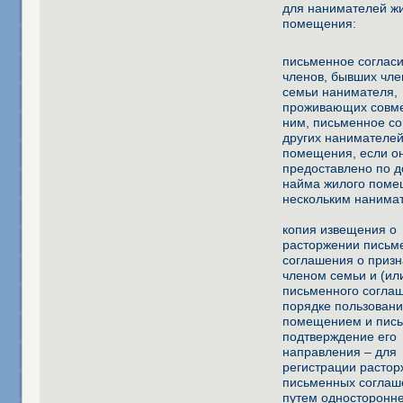
для нанимателей ж
помещения:
письменное соглас
членов, бывших чле
семьи нанимателя,
проживающих совме
ним, письменное со
других нанимателей
помещения, если о
предоставлено по д
найма жилого пом
нескольким нанима
копия извещения о
расторжении письм
соглашения о приз
членом семьи и (ил
письменного согла
порядке пользован
помещением и пис
подтверждение его
направления – для
регистрации расто
письменных соглаш
путем односторонне