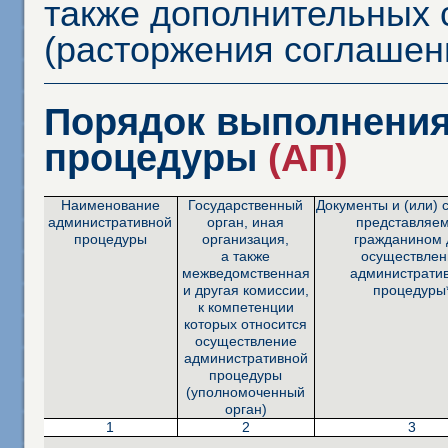
также дополнительных 
(расторжения соглашен
Порядок выполнения
процедуры
(АП)
Наименование
Государственный
Документы и (или) 
административной
орган, иная
представляе
процедуры
организация,
гражданином 
а также
осуществлен
межведомственная
администрати
и другая комиссии,
процедуры
к компетенции
которых относится
осуществление
административной
процедуры
(уполномоченный
орган)
1
2
3