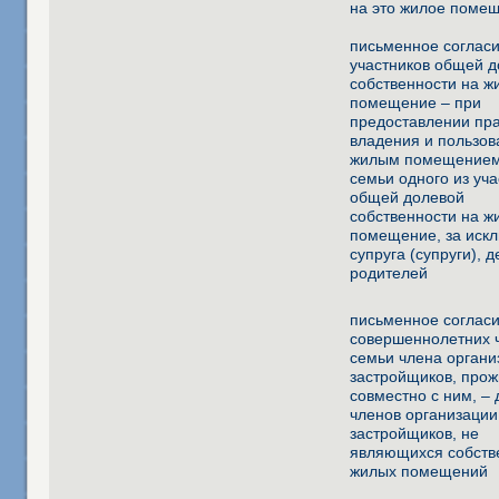
на это жилое поме
письменное согласи
участников общей 
собственности на ж
помещение – при
предоставлении пр
владения и пользов
жилым помещением
семьи одного из уч
общей долевой
собственности на ж
помещение, за иск
супруга (супруги), д
родителей
письменное соглас
совершеннолетних 
семьи члена органи
застройщиков, про
совместно с ним, – 
членов организации
застройщиков, не
являющихся собств
жилых помещений