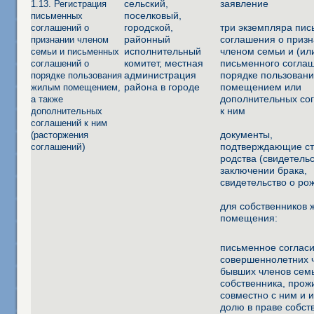
сельский,
заявление
1.13. Регистрация
поселковый,
письменных
городской,
три экземпляра пис
соглашений о
районный
соглашения о приз
признании членом
исполнительный
членом семьи и (ил
семьи и письменных
комитет, местная
письменного согла
соглашений о
администрация
порядке пользован
порядке пользования
района в городе
помещением или
жилым помещением,
дополнительных со
а также
к ним
дополнительных
соглашений к ним
документы,
(расторжения
й)
подтверждающие с
соглашени
родства (свидетельс
заключении брака,
свидетельство о ро
для собственников 
помещения:
письменное соглас
совершеннолетних 
бывших членов сем
собственника, про
совместно с ним и
долю в праве собст