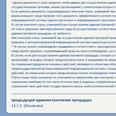
*
Другие документы и (или) сведения, необходимые для осуществления админи
государственными органами, иными организациями, к компетенции которых о
Если оригинал документа, подтверждающего внесение платы, взимаемой при 
форма внешнего представления этого документа, оформленная в соответстви
информационной системы единого расчетного и информационного пространст
В случае внесения платы, взимаемой при осуществлении административной 
об этом в заявлении заинтересованного лица об осуществлении соответств
административной процедуры, не требуется.
Факт внесения платы, взимаемой при осуществлении административной проц
наличием в автоматизированной информационной системе единого расчетног
**
В случае полного освобождения гражданина в соответствии с законодател
представляет документ, подтверждающий право на такое освобождение, а в 
В случае, если для осуществления административной процедуры, которая в с
организаций, за выдачу которых предусмотрена плата, и гражданами не пред
За совершение юридически значимых действий, являющихся объектами обложе
общегосударственной автоматизированной информационной системы, государ
действий, за совершение которых предусмотрено полное освобождение плате
Плата в виде сбора (пошлины) не уплачивается заявителями при повторном
совершении ошибками (в том числе неточностями в выданных (оформленных,
совершение таких действий государственного органа, иной уполномоченной о
предыдущая административная процедура
14.1.2. (Исключен)