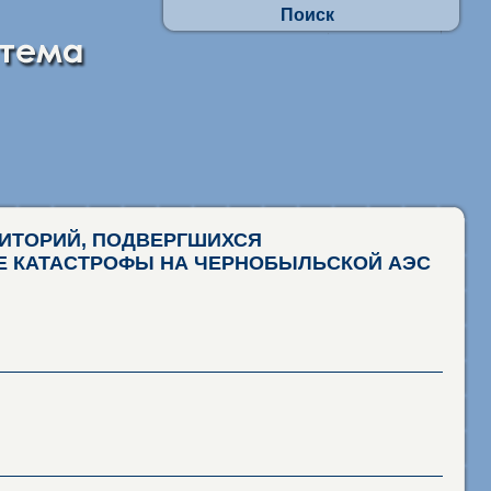
Поиск
Осуществлять поиск по АП:
- по заявлениям граждан
- в отношении юр.лиц и ИП
Искать по наименованиям адм. процедур
фразу целиком
присутствие каждого слова
РИТОРИЙ, ПОДВЕРГШИХСЯ
ТЕ КАТАСТРОФЫ НА ЧЕРНОБЫЛЬСКОЙ АЭС