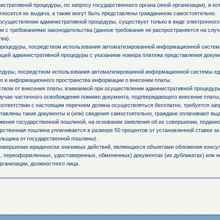
стративной процедуры, по запросу государственного органа (иной организации), в к
тносится их выдача, а также могут быть представлены гражданином самостоятельно.
осуществлении административной процедуры, существует только в виде электронного
и с требованиями законодательства (данное требование не распространяется на слу
ва).
процедуры, посредством использования автоматизированной информационной системы
ующей административной процедуры с указанием номера платежа представления доку
едуры, посредством использования автоматизированной информационной системы ед
о и информационного пространства информации о внесении платы.
ьством от внесения платы, взимаемой при осуществлении административной процедур
случае частичного освобождения помимо документа, подтверждающего внесение платы,
оответствии с настоящим перечнем должна осуществляться бесплатно, требуется запр
ставлены такие документы и (или) сведения самостоятельно, граждане оплачивают вы
ния государственной пошлиной, на основании заявления об их совершении, поданно
ственная пошлина уплачивается в размере 50 процентов от установленной ставки за
льщика от государственной пошлины).
 совершении юридически значимых действий, являющихся объектами обложения консул
 переоформленных, удостоверенных, обмененных) документах (их дубликатах) или не
рганизации, должностного лица.