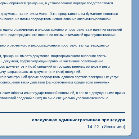
оторый обратился гражданин, в установленном порядке представляются
 документа, заявителем может быть представлена на бумажном носителе
чаи внесения платы посредством использования автоматизированной
 единого расчетного и информационного пространства и наличия сведений
мента, подтверждающего внесение платы, взимаемой при осуществлении
иного расчетного и информационного пространства подтверждается
ы, гражданин вместо документа, подтверждающего внесение платы,
 - документ, подтверждающий право на частичное освобождение.
ос документов и (или) сведений от государственных органов и иных
дачу запрашиваемых документов и (или) сведений.
го в электронной форме посредством единого портала электронных услуг
 совершение таких действий (за исключением юридически значимых
ьским сбором или государственной пошлиной, в связи с допущенными при их
полнотой сведений в них) по вине специально уполномоченного на
следующая административная процедура
14.2.2. (Исключен)