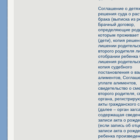
Соглашение о детях
решения суда о ра
брака (выписка из 
Брачный договор,
определяющие роди
которым проживает
(дети), копия решен
лишении родительс
второго родителя л
отобрании ребенка 
лишения родительск
копия судебного
постановления о вз
алиментов, Соглаш
уплате алиментов,
свидетельство о см
второго родителя, 
органа, регистриру
акты гражданского 
(далее – орган загса
содержащая сведен
записи акта о рожд
(если запись об отц
записи акта о рожд
ребенка произведен