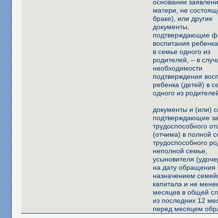
основании заявлен
матери, не состоящ
браке), или другие
документы,
подтверждающие ф
воспитания ребенка
в семье одного из
родителей, – в случ
необходимости
подтверждения вос
ребенка (детей) в с
одного из родителе
документы и (или) 
подтверждающие за
трудоспособного от
(отчима) в полной с
трудоспособного ро
неполной семье,
усыновителя (удоче
на дату обращения 
назначением семей
капитала и не мене
месяцев в общей с
из последних 12 ме
перед месяцем об