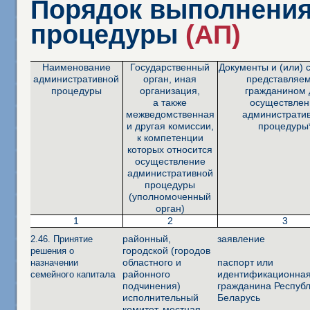
Порядок выполнения
процедуры
(АП)
Наименование
Государственный
Документы и (или) 
административной
орган, иная
представляе
процедуры
организация,
гражданином 
а также
осуществлен
межведомственная
администрати
и другая комиссии,
процедуры
к компетенции
которых относится
осуществление
административной
процедуры
(уполномоченный
орган)
1
2
3
районный,
заявление
2.46. Принятие
городской (городов
решения о
областного и
паспорт или
назначении
ла
районного
идентификационная
семейного капита
подчинения)
гражданина Респуб
исполнительный
Беларусь
комитет, местная