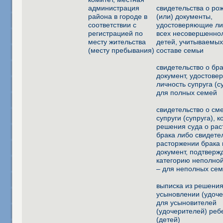
администрация
свидетельства о ро
района в городе в
(или) документы,
соответствии с
удостоверяющие ли
регистрацией по
всех несовершенно
месту жительства
детей, учитываемых
(месту пребывания)
составе семьи
свидетельство о бра
документ, удостов
личность супруга (су
для полных семей
свидетельство о см
супруги (супруга), к
решения суда о ра
брака либо свидете
расторжении брака 
документ, подтвер
категорию неполной
– для неполных се
выписка из решения
усыновлении (удоче
для усыновителей
(удочерителей) реб
(детей)