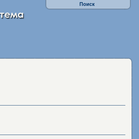
Поиск
Осуществлять поиск по АП:
- по заявлениям граждан
- в отношении юр.лиц и ИП
Искать по наименованиям адм. процедур
фразу целиком
присутствие каждого слова