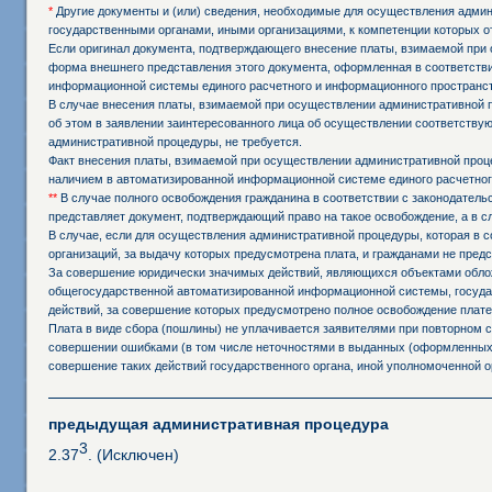
*
Другие документы и (или) сведения, необходимые для осуществления админи
государственными органами, иными организациями, к компетенции которых о
Если оригинал документа, подтверждающего внесение платы, взимаемой при 
форма внешнего представления этого документа, оформленная в соответстви
информационной системы единого расчетного и информационного пространст
В случае внесения платы, взимаемой при осуществлении административной 
об этом в заявлении заинтересованного лица об осуществлении соответств
административной процедуры, не требуется.
Факт внесения платы, взимаемой при осуществлении административной проц
наличием в автоматизированной информационной системе единого расчетног
**
В случае полного освобождения гражданина в соответствии с законодател
представляет документ, подтверждающий право на такое освобождение, а в 
В случае, если для осуществления административной процедуры, которая в с
организаций, за выдачу которых предусмотрена плата, и гражданами не пред
За совершение юридически значимых действий, являющихся объектами обложе
общегосударственной автоматизированной информационной системы, государ
действий, за совершение которых предусмотрено полное освобождение плате
Плата в виде сбора (пошлины) не уплачивается заявителями при повторном
совершении ошибками (в том числе неточностями в выданных (оформленных,
совершение таких действий государственного органа, иной уполномоченной о
предыдущая административная процедура
3
2.37
. (Исключен)