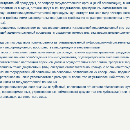
стративной процедуры, по запросу государственного органа (иной организации), в к
тносится их выдача, а также могут быть представлены гражданином самостоятельно.
осуществлении административной процедуры, существует только в виде электронного
и с требованиями законодательства (данное требование не распространяется на слу
ва).
процедуры, посредством использования автоматизированной информационной системы
ующей административной процедуры с указанием номера платежа представления доку
едуры, посредством использования автоматизированной информационной системы ед
о и информационного пространства информации о внесении платы.
ьством от внесения платы, взимаемой при осуществлении административной процедур
случае частичного освобождения помимо документа, подтверждающего внесение платы,
оответствии с настоящим перечнем должна осуществляться бесплатно, требуется запр
ставлены такие документы и (или) сведения самостоятельно, граждане оплачивают вы
ния государственной пошлиной, на основании заявления об их совершении, поданно
ственная пошлина уплачивается в размере 50 процентов от установленной ставки за
льщика от государственной пошлины).
 совершении юридически значимых действий, являющихся объектами обложения консул
 переоформленных, удостоверенных, обмененных) документах (их дубликатах) или не
рганизации, должностного лица.