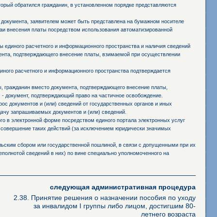
оторый обратился гражданин, в установленном порядке представляются
 документа, заявителем может быть представлена на бумажном носителе
чаи внесения платы посредством использования автоматизированной
 единого расчетного и информационного пространства и наличия сведений
мента, подтверждающего внесение платы, взимаемой при осуществлении
иного расчетного и информационного пространства подтверждается
ы, гражданин вместо документа, подтверждающего внесение платы,
 - документ, подтверждающий право на частичное освобождение.
ос документов и (или) сведений от государственных органов и иных
дачу запрашиваемых документов и (или) сведений.
го в электронной форме посредством единого портала электронных услуг
 совершение таких действий (за исключением юридически значимых
ьским сбором или государственной пошлиной, в связи с допущенными при их
полнотой сведений в них) по вине специально уполномоченного на
следующая административная процедура
2.38. Принятие решения о назначении пособия по уходу
за инвалидом I группы либо лицом, достигшим 80-
летнего возраста