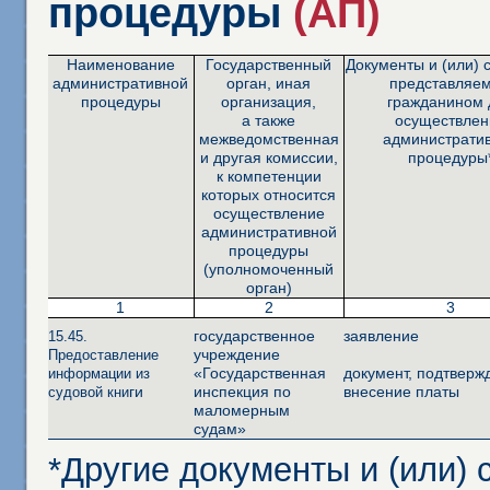
процедуры
(АП)
Наименование
Государственный
Документы и (или) 
административной
орган, иная
представляе
процедуры
организация,
гражданином 
а также
осуществлен
межведомственная
администрати
и другая комиссии,
процедуры
к компетенции
которых относится
осуществление
административной
процедуры
(уполномоченный
орган)
1
2
3
государственное
заявление
15.45.
учреждение
Предоставление
«Государственная
документ, подтвер
информации из
ги
инспекция по
внесение платы
судовой кни
маломерным
судам»
*Другие документы и (или)