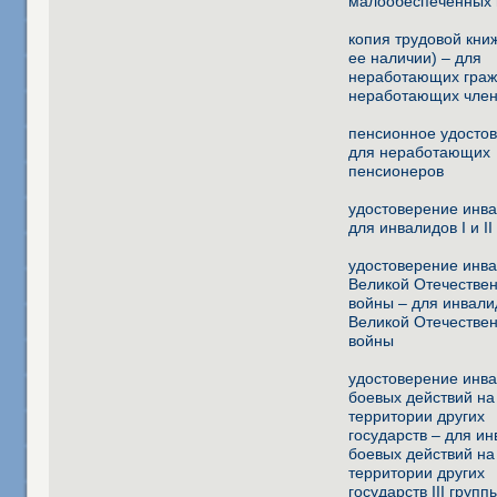
малообеспеченных 
копия трудовой кни
ее наличии) – для
неработающих граж
неработающих член
пенсионное удосто
для неработающих
пенсионеров
удостоверение инва
для инвалидов I и II
удостоверение инв
Великой Отечестве
войны – для инвали
Великой Отечестве
войны
удостоверение инв
боевых действий на
территории других
государств – для и
боевых действий на
территории других
государств III групп