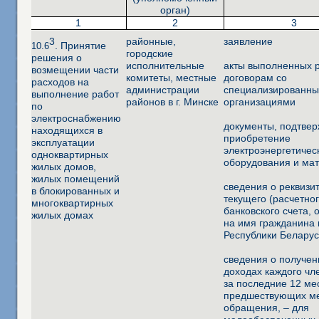
орган)
1
2
3
3
районные,
заявление
. Принятие
10.6
городские
решения о
исполнительные
акты выполненных 
возмещении части
комитеты, местные
договорам со
расходов на
администрации
специализированн
выполнение работ
районов в г. Минске
организациями
по
электроснабжению
документы, подтве
находящихся в
приобретение
эксплуатации
электроэнергетичес
одноквартирных
оборудования и ма
жилых домов,
жилых помещений
сведения о реквизи
в блокированных и
текущего (расчетног
многоквартирных
банковского счета, 
жилых домах
на имя гражданина 
Республики Беларус
сведения о получе
доходах каждого чл
за последние 12 ме
предшествующих м
обращения, – для