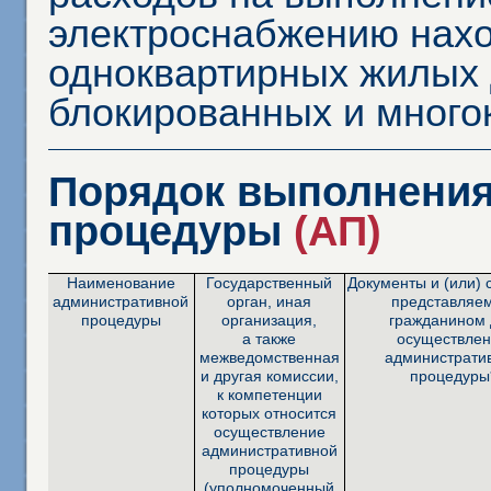
электроснабжению нахо
одноквартирных жилых
блокированных и много
Порядок выполнения
процедуры
(АП)
Наименование
Государственный
Документы и (или) 
административной
орган, иная
представляе
процедуры
организация,
гражданином
а также
осуществле
межведомственная
администрати
и другая комиссии,
процедуры
к компетенции
которых относится
осуществление
административной
процедуры
(уполномоченный