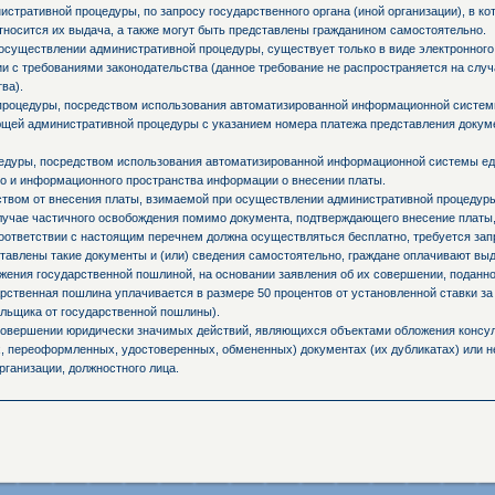
стративной процедуры, по запросу государственного органа (иной организации), в к
тносится их выдача, а также могут быть представлены гражданином самостоятельно.
осуществлении административной процедуры, существует только в виде электронного
и с требованиями законодательства (данное требование не распространяется на слу
ва).
процедуры, посредством использования автоматизированной информационной системы
ующей административной процедуры с указанием номера платежа представления доку
едуры, посредством использования автоматизированной информационной системы ед
о и информационного пространства информации о внесении платы.
ьством от внесения платы, взимаемой при осуществлении административной процедур
случае частичного освобождения помимо документа, подтверждающего внесение платы,
оответствии с настоящим перечнем должна осуществляться бесплатно, требуется запр
ставлены такие документы и (или) сведения самостоятельно, граждане оплачивают вы
ния государственной пошлиной, на основании заявления об их совершении, поданно
ственная пошлина уплачивается в размере 50 процентов от установленной ставки за
льщика от государственной пошлины).
 совершении юридически значимых действий, являющихся объектами обложения консул
 переоформленных, удостоверенных, обмененных) документах (их дубликатах) или не
рганизации, должностного лица.