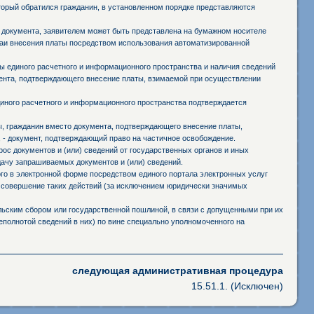
оторый обратился гражданин, в установленном порядке представляются
 документа, заявителем может быть представлена на бумажном носителе
чаи внесения платы посредством использования автоматизированной
 единого расчетного и информационного пространства и наличия сведений
мента, подтверждающего внесение платы, взимаемой при осуществлении
иного расчетного и информационного пространства подтверждается
ы, гражданин вместо документа, подтверждающего внесение платы,
 - документ, подтверждающий право на частичное освобождение.
ос документов и (или) сведений от государственных органов и иных
дачу запрашиваемых документов и (или) сведений.
го в электронной форме посредством единого портала электронных услуг
 совершение таких действий (за исключением юридически значимых
ьским сбором или государственной пошлиной, в связи с допущенными при их
полнотой сведений в них) по вине специально уполномоченного на
следующая административная процедура
15.51.1. (Исключен)