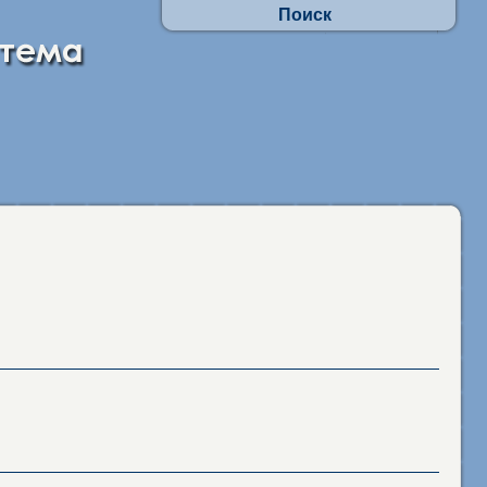
Поиск
Осуществлять поиск по АП:
- по заявлениям граждан
- в отношении юр.лиц и ИП
Искать по наименованиям адм. процедур
фразу целиком
присутствие каждого слова