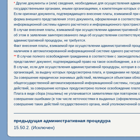
*
Другие документы и (или) сведения, необходимые для осуществления админи
государственными органами, иными организациями, к компетенции которых о
Если оригинал документа, подтверждающего внесение платы, взимаемой при 
форма внешнего представления этого документа, оформленная в соответстви
информационной системы единого расчетного и информационного пространст
В случае внесения платы, взимаемой при осуществлении административной 
об этом в заявлении заинтересованного лица об осуществлении соответств
административной процедуры, не требуется.
Факт внесения платы, взимаемой при осуществлении административной проц
наличием в автоматизированной информационной системе единого расчетног
**
В случае полного освобождения гражданина в соответствии с законодател
представляет документ, подтверждающий право на такое освобождение, а в 
В случае, если для осуществления административной процедуры, которая в с
организаций, за выдачу которых предусмотрена плата, и гражданами не пред
За совершение юридически значимых действий, являющихся объектами обложе
общегосударственной автоматизированной информационной системы, государ
действий, за совершение которых предусмотрено полное освобождение плате
Плата в виде сбора (пошлины) не уплачивается заявителями при повторном
совершении ошибками (в том числе неточностями в выданных (оформленных,
совершение таких действий государственного органа, иной уполномоченной о
предыдущая административная процедура
15.50.2. (Исключен)