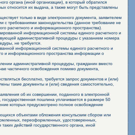
ого органа (иной организации), в который обратился
ых относится их выдача, а также могут быть представлены
ествует только в виде электронного документа, заявителем
и с требованиями законодательства (данное требование не
го расчетного и информационного пространства).
изированной информационной системы единого расчетного и
ствующей административной процедуры с указанием номера
дуры, не требуется.
ованной информационной системы единого расчетного и
го и информационного пространства информации о
твлении административной процедуры, гражданин вместо
учае частичного освобождения помимо документа,
твляться бесплатно, требуется запрос документов и (или)
лены такие документы и (или) сведения самостоятельно,
аявления об их совершении, поданного в электронной
 государственная пошлина уплачивается в размере 50
шение которых предусмотрено полное освобождение
яющихся объектами обложения консульским сбором или
формленных, переоформленных, удостоверенных,
 таких действий государственного органа, иной