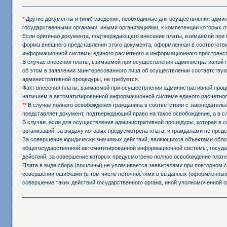
*
Другие документы и (или) сведения, необходимые для осуществления админи
государственными органами, иными организациями, к компетенции которых о
Если оригинал документа, подтверждающего внесение платы, взимаемой при 
форма внешнего представления этого документа, оформленная в соответстви
информационной системы единого расчетного и информационного пространст
В случае внесения платы, взимаемой при осуществлении административной 
об этом в заявлении заинтересованного лица об осуществлении соответств
административной процедуры, не требуется.
Факт внесения платы, взимаемой при осуществлении административной проц
наличием в автоматизированной информационной системе единого расчетног
**
В случае полного освобождения гражданина в соответствии с законодател
представляет документ, подтверждающий право на такое освобождение, а в 
В случае, если для осуществления административной процедуры, которая в с
организаций, за выдачу которых предусмотрена плата, и гражданами не пред
За совершение юридически значимых действий, являющихся объектами обложе
общегосударственной автоматизированной информационной системы, государ
действий, за совершение которых предусмотрено полное освобождение плате
Плата в виде сбора (пошлины) не уплачивается заявителями при повторном
совершении ошибками (в том числе неточностями в выданных (оформленных,
совершение таких действий государственного органа, иной уполномоченной о