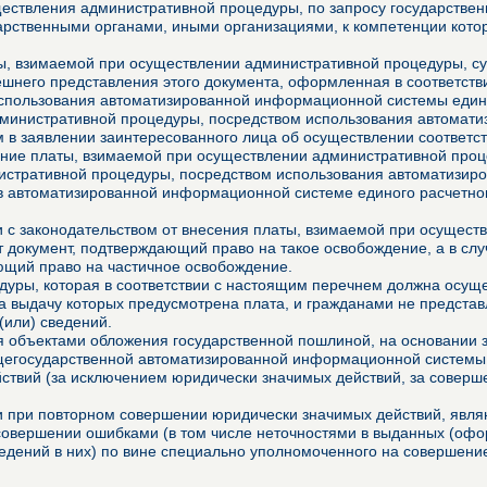
ествления административной процедуры, по запросу государственн
арственными органами, иными организациями, к компетенции котор
, взимаемой при осуществлении административной процедуры, сущ
него представления этого документа, оформленная в соответстви
использования автоматизированной информационной системы едино
дминистративной процедуры, посредством использования автомат
м в заявлении заинтересованного лица об осуществлении соответ
ние платы, взимаемой при осуществлении административной проце
истративной процедуры, посредством использования автоматизир
в автоматизированной информационной системе единого расчетно
ии с законодательством от внесения платы, взимаемой при осущес
 документ, подтверждающий право на такое освобождение, а в сл
ющий право на частичное освобождение.
уры, которая в соответствии с настоящим перечнем должна осущес
за выдачу которых предусмотрена плата, и гражданами не представ
(или) сведений.
 объектами обложения государственной пошлиной, на основании з
щегосударственной автоматизированной информационной системы,
ействий (за исключением юридически значимых действий, за совер
ми при повторном совершении юридически значимых действий, явл
 совершении ошибками (в том числе неточностями в выданных (о
едений в них) по вине специально уполномоченного на совершение