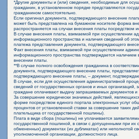
*Другие документы и (или) сведения, необходимые для осущ
гражданин, в установленном порядке представляются госуд
гражданином самостоятельно.
Если оригинал документа, подтверждающего внесение платы
может быть представлена на бумажном носителе форма внеш
распространяется на случаи внесения платы посредством 
В случае внесения платы, взимаемой при осуществлении а
информационного пространства и наличия сведений об это
платежа представления документа, подтверждающего внесе
Факт внесения платы, взимаемой при осуществлении админ
информационного пространства подтверждается наличием 
внесении платы.
**В случае полного освобождения гражданина в соответств
документа, подтверждающего внесение платы, представляет
подтверждающего внесение платы, – документ, подтвержда
В случае, если для осуществления административной процед
сведений от государственных органов и иных организаций, 
граждане оплачивают выдачу запрашиваемых документов и 
За совершение юридически значимых действий, являющихся
форме посредством единого портала электронных услуг об
процентов от установленной ставки за совершение таких д
плательщика от государственной пошлины).
Плата в виде сбора (пошлины) не уплачивается заявителя
государственной пошлиной, в связи с допущенными при их
обмененных) документах (их дубликатах) или неполнотой св
уполномоченной организации, должностного лица.