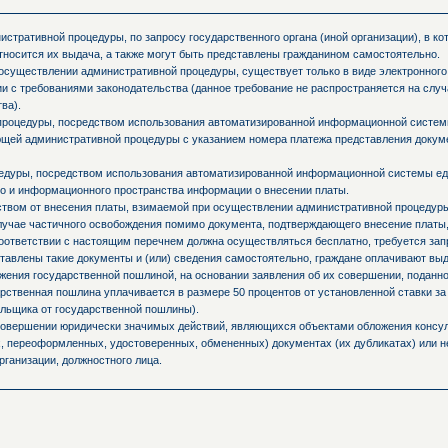
стративной процедуры, по запросу государственного органа (иной организации), в к
тносится их выдача, а также могут быть представлены гражданином самостоятельно.
осуществлении административной процедуры, существует только в виде электронного
и с требованиями законодательства (данное требование не распространяется на слу
ва).
процедуры, посредством использования автоматизированной информационной системы
ующей административной процедуры с указанием номера платежа представления доку
едуры, посредством использования автоматизированной информационной системы ед
о и информационного пространства информации о внесении платы.
ьством от внесения платы, взимаемой при осуществлении административной процедур
случае частичного освобождения помимо документа, подтверждающего внесение платы,
оответствии с настоящим перечнем должна осуществляться бесплатно, требуется запр
ставлены такие документы и (или) сведения самостоятельно, граждане оплачивают вы
ния государственной пошлиной, на основании заявления об их совершении, поданно
ственная пошлина уплачивается в размере 50 процентов от установленной ставки за
льщика от государственной пошлины).
 совершении юридически значимых действий, являющихся объектами обложения консул
 переоформленных, удостоверенных, обмененных) документах (их дубликатах) или не
рганизации, должностного лица.