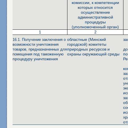
комиссии, к компетенции
которых относится
осуществление
административной
процедуры
(уполномоченный орган)
1
2
областные (Минский
за
16.1. Получение заключения о
городской) комитеты
возможности уничтожения
природных ресурсов и
до
товаров, предназначенных для
енную
охраны окружающей среды
по
помещения под тамож
процедуру уничтожения
Ре
ко
за
от
ун
эк
ис
за
об
со
ис
хр
от