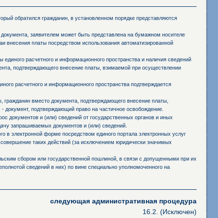
оторый обратился гражданин, в установленном порядке представляются
 документа, заявителем может быть представлена на бумажном носителе
чаи внесения платы посредством использования автоматизированной
 единого расчетного и информационного пространства и наличия сведений
мента, подтверждающего внесение платы, взимаемой при осуществлении
иного расчетного и информационного пространства подтверждается
ы, гражданин вместо документа, подтверждающего внесение платы,
 - документ, подтверждающий право на частичное освобождение.
ос документов и (или) сведений от государственных органов и иных
дачу запрашиваемых документов и (или) сведений.
го в электронной форме посредством единого портала электронных услуг
 совершение таких действий (за исключением юридически значимых
ьским сбором или государственной пошлиной, в связи с допущенными при их
полнотой сведений в них) по вине специально уполномоченного на
следующая административная процедура
16.2. (Исключен)