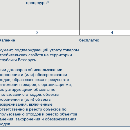
процедуры*
3
4
явление
бесплатно
кумент, подтверждающий утрату товаром
требительских свойств на территории
спублики Беларусь
пии договоров об использовании,
хоронении и (или) обезвреживании
ходов, образовавшихся в результате
ичтожения товаров, с организациями,
сплуатирующими объекты по
пользованию отходов, объекты
хоронения и (или) объекты
езвреживания, включенные
ответственно в реестр объектов по
пользованию отходов и реестр объектов
анения, захоронения и обезвреживания
ходов