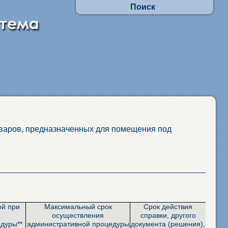
Поиск
Осуществлять поиск по АП:
- по заявлениям граждан
- в отношении юр.лиц и ИП
Искать по наименованиям адм. процедур
фразу целиком
присутствие каждого слова
оваров, предназначенных для помещения под
ой при
Максимальный срок
Срок действия
осуществления
справки, другого
дуры**
административной процедуры
документа (решения),