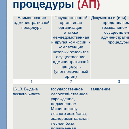
процедуры
(АП)
Наименование
Государственный
Документы и (или) 
административной
орган, иная
представляе
процедуры
организация,
гражданином 
а также
осуществле
межведомственная
администрати
и другая комиссии, к
процедуры
компетенции
которых относится
осуществление
административной
процедуры
(уполномоченный
орган)
1
2
3
государственное
заявление
16.13. Выдача
лесохозяйственное
лесного билета
учреждение,
подчиненное
Министерству
лесного хозяйства,
экспериментальная
лесная база,
подчиненная