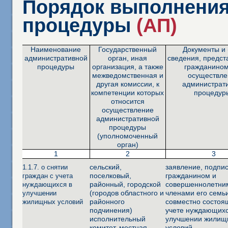
Порядок выполнения
процедуры
(АП)
Наименование
Государственный
Документы и 
административной
орган, иная
сведения, предс
процедуры
организация, а также
гражданином
межведомственная и
осуществле
другая комиссии, к
администрат
компетенции которых
процедур
относится
осуществление
административной
процедуры
(уполномоченный
орган)
1
2
3
сельский,
заявление, подпи
1.1.7. о снятии
поселковый,
гражданином и
граждан с учета
районный, городской
совершеннолетни
нуждающихся в
(городов областного и
членами его семь
улучшении
районного
совместно состоя
жилищных условий
подчинения)
учете нуждающихс
исполнительный
улучшении жилищ
комитет, местная
условий