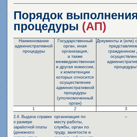
Порядок выполнения
процедуры
(АП)
Наименование
Государственный
Документы и (или) 
административной
орган, иная
представляе
процедуры
организация,
гражданином 
а также
осуществлен
межведомственная
администрати
и другая комиссии,
процедуры
к компетенции
которых относится
осуществление
административной
процедуры
(уполномоченный
орган)
1
2
3
организация по
–
2.4. Выдача справки
месту работы,
о размере
службы, орган по
заработной платы
труду, занятости и
(денежного