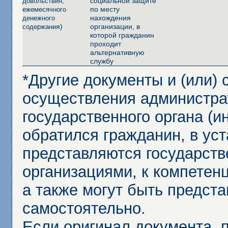
социальной защите
довольствия,
по месту
ежемесячного
нахождения
денежного
я)
организации, в
содержани
которой гражданин
проходит
альтернативную
службу
*Другие документы и (или)
осуществления администра
государственного органа (и
обратился гражданин, в ус
представляются государст
организациями, к компетенц
а также могут быть предст
самостоятельно.
Если оригинал документа,