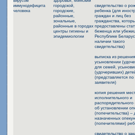
здоровья, Минский
вирусом
городской,
свидетельство о ро
иммунодефицита
городские,
ребенка (для иност
человека
районные,
граждан и лиц без
зональные,
гражданства, котор
районные в городах
предоставлены стат
центры гигиены и
беженца или убежи
эпидемиологии
Республике Беларус
наличии такого
свидетельства)
выписка из решения
усыновлении (удоче
для семей, усынов
(удочеривших) дете
(представляется п
заявителя)
копия решения мес
исполнительного и
распорядительного 
об установлении оп
(попечительства) – 
назначенных опеку
(попечителями) реб
свидетельство о за