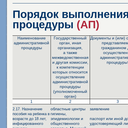
Порядок выполнения
процедуры
(АП)
Наименование
Государственный
Документы и (или) 
административной
орган, иная
представляе
процедуры
организация,
гражданином 
а также
осуществлен
межведомственная
администрати
и другая комиссии,
процедуры
к компетенции
которых относится
осуществление
административной
процедуры
(уполномоченный
орган)
1
2
3
областные центры
заявление
2.17. Назначение
гигиены,
пособия на ребенка в
эпидемиологии и
паспорт или иной д
возрасте до 18 лет,
общественного
удостоверяющий ли
инфицированного