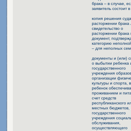
брака – в случае, е
заявитель состоит в
копия решения суда
расторжении брака
свидетельство о
расторжении брака 
документ, подтвер
категорию неполной
– для неполных се
документы и (или) 
о выбытии ребенка 
государственного
учреждения образо
организации физич
культуры и спорта, 
ребенок обеспечив
проживанием и пит
счет средств
республиканского и
местных бюджетов,
государственного
учреждения социал
обслуживания,
осуществляющего