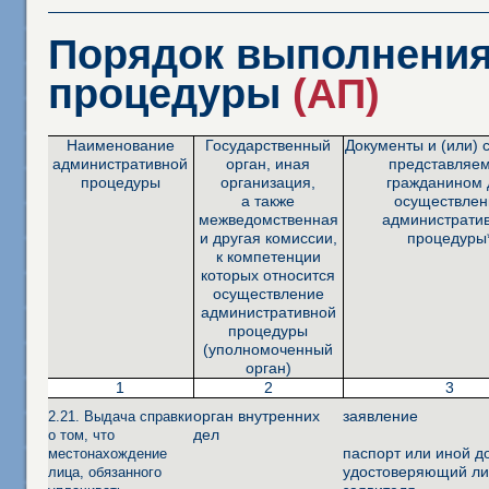
Порядок выполнения
процедуры
(АП)
Наименование
Государственный
Документы и (или) 
административной
орган, иная
представляе
процедуры
организация,
гражданином 
а также
осуществлен
межведомственная
администрати
и другая комиссии,
процедуры
к компетенции
которых относится
осуществление
административной
процедуры
(уполномоченный
орган)
1
2
3
орган внутренних
заявление
2.21. Выдача справки
дел
о том, что
паспорт или иной д
местонахождение
удостоверяющий ли
лица, обязанного