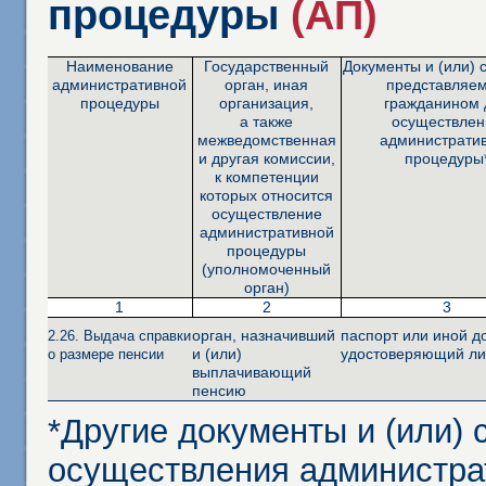
процедуры
(АП)
Наименование
Государственный
Документы и (или) 
административной
орган, иная
представляе
процедуры
организация,
гражданином 
а также
осуществлен
межведомственная
администрати
и другая комиссии,
процедуры
к компетенции
которых относится
осуществление
административной
процедуры
(уполномоченный
орган)
1
2
3
орган, назначивший
паспорт или иной д
2.26. Выдача справки
и (или)
удостоверяющий ли
о размере пенсии
выплачивающий
пенсию
*Другие документы и (или)
осуществления администра