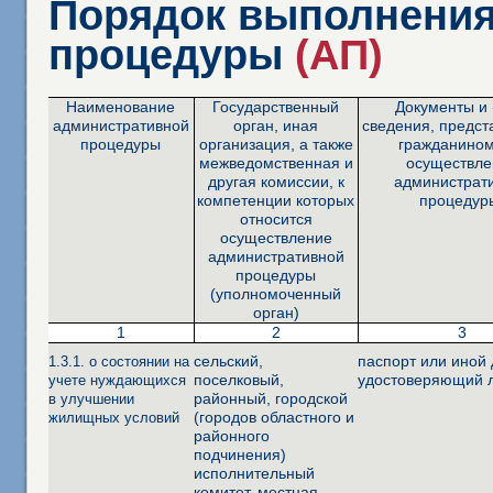
Порядок выполнения
процедуры
(АП)
Наименование
Государственный
Документы и 
административной
орган, иная
сведения, предс
процедуры
организация, а также
гражданином
межведомственная и
осуществле
другая комиссии, к
администрат
компетенции которых
процедур
относится
осуществление
административной
процедуры
(уполномоченный
орган)
1
2
3
сельский,
паспорт или иной 
1.3.1. о состоянии на
поселковый,
удостоверяющий 
учете нуждающихся
районный, городской
в улучшении
(городов областного и
жилищных условий
районного
подчинения)
исполнительный
комитет, местная