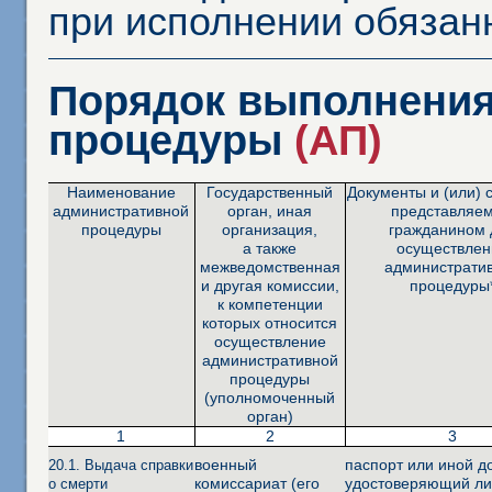
при исполнении обязан
Порядок выполнения
процедуры
(АП)
Наименование
Государственный
Документы и (или) 
административной
орган, иная
представляе
процедуры
организация,
гражданином 
а также
осуществлен
межведомственная
администрати
и другая комиссии,
процедуры
к компетенции
которых относится
осуществление
административной
процедуры
(уполномоченный
орган)
1
2
3
военный
паспорт или иной д
20.1. Выдача справки
комиссариат (его
удостоверяющий ли
о смерти