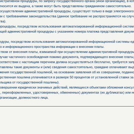
стративной процедуры, по запросу государственного органа (иной организации), в к
тносится их выдача, а также могут быть представлены гражданином самостоятельно.
осуществлении административной процедуры, существует только в виде электронного
и с требованиями законодательства (данное требование не распространяется на слу
ва).
процедуры, посредством использования автоматизированной информационной системы
ующей административной процедуры с указанием номера платежа представления доку
едуры, посредством использования автоматизированной информационной системы ед
о и информационного пространства информации о внесении платы.
ьством от внесения платы, взимаемой при осуществлении административной процедур
случае частичного освобождения помимо документа, подтверждающего внесение платы,
оответствии с настоящим перечнем должна осуществляться бесплатно, требуется запр
ставлены такие документы и (или) сведения самостоятельно, граждане оплачивают вы
ния государственной пошлиной, на основании заявления об их совершении, поданно
ственная пошлина уплачивается в размере 50 процентов от установленной ставки за
льщика от государственной пошлины).
 совершении юридически значимых действий, являющихся объектами обложения консул
 переоформленных, удостоверенных, обмененных) документах (их дубликатах) или не
рганизации, должностного лица.