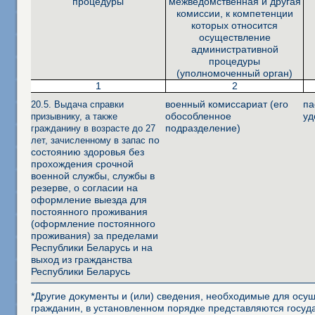
процедуры
межведомственная и другая
комиссии, к компетенции
которых относится
осуществление
административной
процедуры
(уполномоченный орган)
1
2
военный комиссариат (его
па
20.5. Выдача справки
обособленное
уд
призывнику, а также
подразделение)
гражданину в возрасте до 27
по
лет, зачисленному в запас
состоянию здоровья без
прохождения срочной
военной службы, службы в
резерве, о согласии на
оформление выезда для
постоянного проживания
(оформление постоянного
проживания) за пределами
Республики Беларусь и на
выход из гражданства
Республики Белару
сь
*Другие документы и (или) сведения, необходимые для осущ
гражданин, в установленном порядке представляются госуд