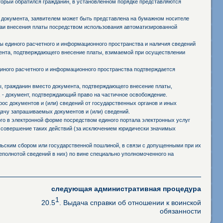
оторый обратился гражданин, в установленном порядке представляются
 документа, заявителем может быть представлена на бумажном носителе
чаи внесения платы посредством использования автоматизированной
 единого расчетного и информационного пространства и наличия сведений
мента, подтверждающего внесение платы, взимаемой при осуществлении
иного расчетного и информационного пространства подтверждается
ы, гражданин вместо документа, подтверждающего внесение платы,
 - документ, подтверждающий право на частичное освобождение.
ос документов и (или) сведений от государственных органов и иных
дачу запрашиваемых документов и (или) сведений.
го в электронной форме посредством единого портала электронных услуг
 совершение таких действий (за исключением юридически значимых
ьским сбором или государственной пошлиной, в связи с допущенными при их
полнотой сведений в них) по вине специально уполномоченного на
следующая административная процедура
1
20.5
. Выдача справки об отношении к воинской
обязанности