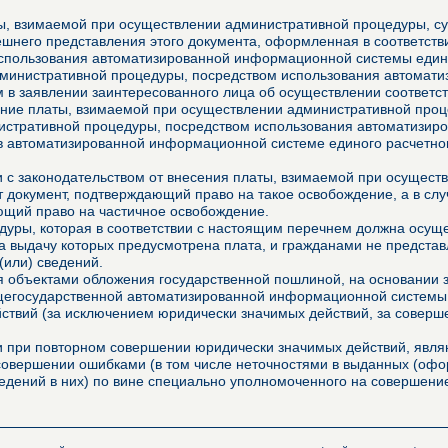
, взимаемой при осуществлении административной процедуры, сущ
него представления этого документа, оформленная в соответстви
использования автоматизированной информационной системы едино
дминистративной процедуры, посредством использования автомат
м в заявлении заинтересованного лица об осуществлении соответ
ние платы, взимаемой при осуществлении административной проце
истративной процедуры, посредством использования автоматизир
в автоматизированной информационной системе единого расчетно
ии с законодательством от внесения платы, взимаемой при осущес
 документ, подтверждающий право на такое освобождение, а в сл
ющий право на частичное освобождение.
уры, которая в соответствии с настоящим перечнем должна осущес
за выдачу которых предусмотрена плата, и гражданами не представ
(или) сведений.
 объектами обложения государственной пошлиной, на основании з
щегосударственной автоматизированной информационной системы,
ействий (за исключением юридически значимых действий, за совер
ми при повторном совершении юридически значимых действий, явл
 совершении ошибками (в том числе неточностями в выданных (о
едений в них) по вине специально уполномоченного на совершение