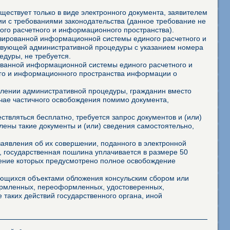
ествует только в виде электронного документа, заявителем
и с требованиями законодательства (данное требование не
го расчетного и информационного пространства).
изированной информационной системы единого расчетного и
ствующей административной процедуры с указанием номера
дуры, не требуется.
ованной информационной системы единого расчетного и
го и информационного пространства информации о
твлении административной процедуры, гражданин вместо
учае частичного освобождения помимо документа,
твляться бесплатно, требуется запрос документов и (или)
лены такие документы и (или) сведения самостоятельно,
аявления об их совершении, поданного в электронной
 государственная пошлина уплачивается в размере 50
шение которых предусмотрено полное освобождение
яющихся объектами обложения консульским сбором или
формленных, переоформленных, удостоверенных,
 таких действий государственного органа, иной