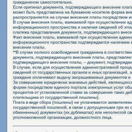
гражданином самостоятельно.
Если оригинал документа, подтверждающего внесение платы
может быть представлена на бумажном носителе форма внеш
распространяется на случаи внесения платы посредством 
В случае внесения платы, взимаемой при осуществлении а
информационного пространства и наличия сведений об это
платежа представления документа, подтверждающего внесе
Факт внесения платы, взимаемой при осуществлении админ
информационного пространства подтверждается наличием 
внесении платы.
**В случае полного освобождения гражданина в соответств
документа, подтверждающего внесение платы, представляет
подтверждающего внесение платы, – документ, подтвержда
В случае, если для осуществления административной процед
сведений от государственных органов и иных организаций, 
граждане оплачивают выдачу запрашиваемых документов и 
За совершение юридически значимых действий, являющихся
форме посредством единого портала электронных услуг об
процентов от установленной ставки за совершение таких д
плательщика от государственной пошлины).
Плата в виде сбора (пошлины) не уплачивается заявителя
государственной пошлиной, в связи с допущенными при их
обмененных) документах (их дубликатах) или неполнотой св
уполномоченной организации, должностного лица.