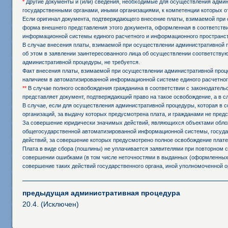
*
Другие документы и (или) сведения, необходимые для осуществления админи
государственными органами, иными организациями, к компетенции которых о
Если оригинал документа, подтверждающего внесение платы, взимаемой при 
форма внешнего представления этого документа, оформленная в соответстви
информационной системы единого расчетного и информационного пространст
В случае внесения платы, взимаемой при осуществлении административной 
об этом в заявлении заинтересованного лица об осуществлении соответств
административной процедуры, не требуется.
Факт внесения платы, взимаемой при осуществлении административной проц
наличием в автоматизированной информационной системе единого расчетног
**
В случае полного освобождения гражданина в соответствии с законодател
представляет документ, подтверждающий право на такое освобождение, а в 
В случае, если для осуществления административной процедуры, которая в с
организаций, за выдачу которых предусмотрена плата, и гражданами не пред
За совершение юридически значимых действий, являющихся объектами обложе
общегосударственной автоматизированной информационной системы, государ
действий, за совершение которых предусмотрено полное освобождение плате
Плата в виде сбора (пошлины) не уплачивается заявителями при повторном
совершении ошибками (в том числе неточностями в выданных (оформленных,
совершение таких действий государственного органа, иной уполномоченной о
предыдущая административная процедура
20.4. (Исключен)