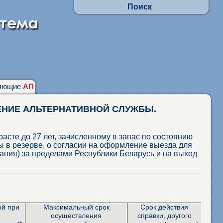
Поиск
Осуществлять поиск по АП:
- по заявлениям граждан
- в отношении юр.лиц и ИП
Искать по наименованиям адм. процедур
фразу целиком
присутствие каждого слова
няющие
АП
ЕНИЕ АЛЬТЕРНАТИВНОЙ СЛУЖБЫ.
расте до 27 лет, зачисленному в запас по состоянию
 в резерве, о согласии на оформление выезда для
ния) за пределами Республики Беларусь и на выход
ой при
Максимальный срок
Срок действия
осуществления
справки, другого