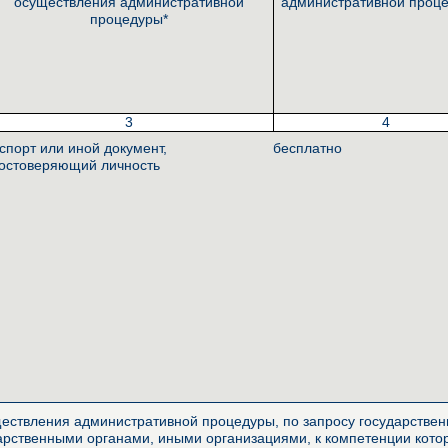
осуществления административной
административной проце
процедуры*
3
4
спорт или иной документ,
бесплатно
остоверяющий личность
ествления административной процедуры, по запросу государственн
арственными органами, иными организациями, к компетенции котор