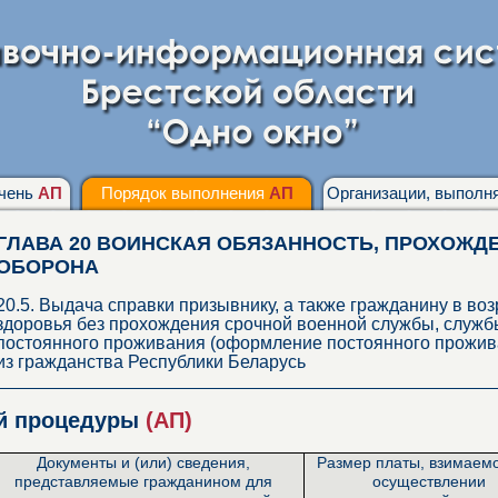
чень
АП
Порядок выполнения
АП
Организации, выпол
ГЛАВА 20 ВОИНСКАЯ ОБЯЗАННОСТЬ, ПРОХОЖД
ОБОРОНА
20.5. Выдача справки призывнику, а также гражданину в воз
здоровья без прохождения срочной военной службы, службы
постоянного проживания (оформление постоянного прожива
из гражданства Республики Беларусь
ой процедуры
(АП)
Документы и (или) сведения,
Размер платы, взимаем
представляемые гражданином для
осуществлении