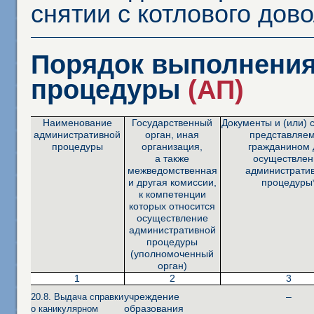
снятии с котлового дов
Порядок выполнения
процедуры
(АП)
Наименование
Государственный
Документы и (или) 
административной
орган, иная
представляе
процедуры
организация,
гражданином 
а также
осуществлен
межведомственная
администрати
и другая комиссии,
процедуры
к компетенции
которых относится
осуществление
административной
процедуры
(уполномоченный
орган)
1
2
3
учреждение
–
20.8. Выдача справки
образования
о каникулярном