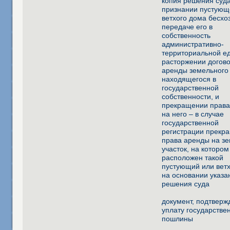
копия решения суда
признании пустующ
ветхого дома бесхо
передаче его в
собственность
административно-
территориальной е
расторжении догов
аренды земельного 
находящегося в
государственной
собственности, и
прекращении права
на него – в случае
государственной
регистрации прекр
права аренды на з
участок, на котором
расположен такой
пустующий или ветх
на основании указа
решения суда
документ, подтвер
уплату государстве
пошлины