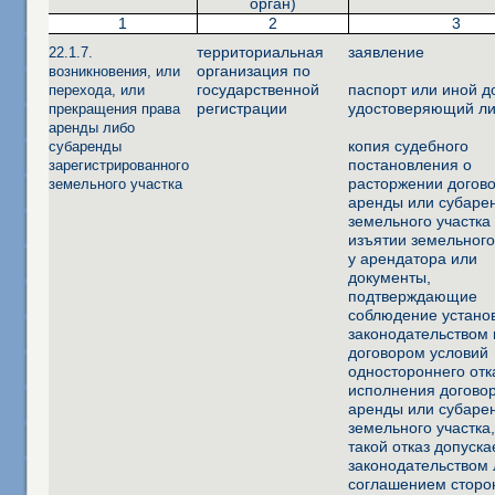
орган)
1
2
3
территориальная
заявление
22.1.7.
организация по
возникновения, или
государственной
паспорт или иной д
перехода, или
регистрации
удостоверяющий ли
прекращения права
аренды либо
копия судебного
субаренды
постановления о
зарегистрированного
расторжении догов
земельного участка
аренды или субаре
земельного участка
изъятии земельного
у арендатора или
документы,
подтверждающие
соблюдение устано
законодательством 
договором условий
одностороннего отк
исполнения догово
аренды или субаре
земельного участка
такой отказ допуска
законодательством
соглашением сторо