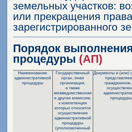
земельных участков: во
или прекращения прав
зарегистрированного зе
Порядок выполнения
процедуры
(АП)
Наименование
Государственный
Документы и (или) 
административной
орган, иная
представляе
процедуры
организация,
гражданином 
а также
осуществле
межведомственная
администрати
и другая комиссии,
процедуры
к компетенции
которых относится
осуществление
административной
процедуры
(уполномоченный