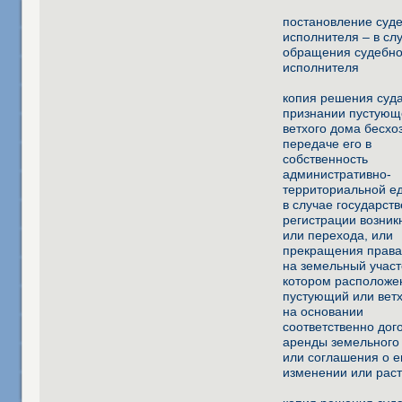
постановление суд
исполнителя – в сл
обращения судебно
исполнителя
копия решения суда
признании пустующ
ветхого дома бесхо
передаче его в
собственность
административно-
территориальной е
в случае государст
регистрации возник
или перехода, или
прекращения права
на земельный участ
котором расположе
пустующий или ветх
на основании
соответственно дог
аренды земельного 
или соглашения о е
изменении или рас