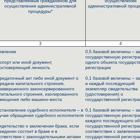
представляемые гражданином для
осуществлении
осуществления административной
административной проце
процедуры*
3
4
явление
0,5 базовой величины – з
государственную регистр
спорт или иной документ,
одного объекта государст
остоверяющий личность
регистрации
редаточный акт либо иной документ о
0,1 базовой величины – з
редаче капитального строения,
и каждый последующий
завершенного законсервированного
экземпляр свидетельства
питального строения, изолированного
(удостоверения) о
мещения либо машино-места
государственной регистр
становление судебного исполнителя – в
0,1 базовой величины – з
учае обращения судебного исполнителя
государственную регистр
каждого последующего об
идетельство о заключении брака, если
государственной регистра
ажданин состоит в браке и в
соответствии с заявление
ответствии с законодательными актами
государственной регистр