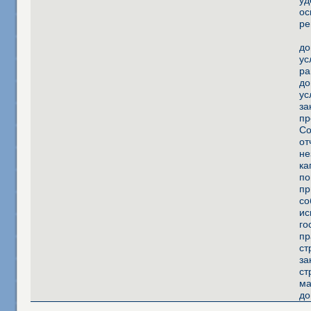
уд
ос
ре
до
ус
ра
до
ус
за
пр
Со
от
не
ка
по
пр
со
ис
го
пр
ст
за
ст
ма
до