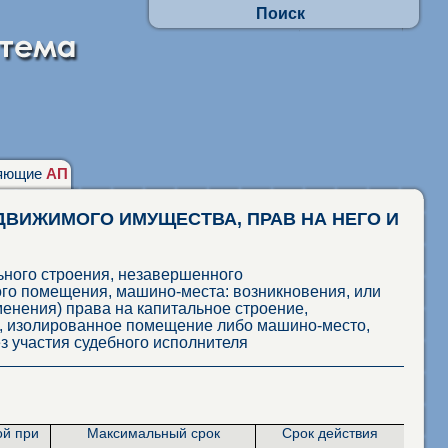
Поиск
Осуществлять поиск по АП:
- по заявлениям граждан
- в отношении юр.лиц и ИП
Искать по наименованиям адм. процедур
фразу целиком
присутствие каждого слова
няющие
АП
ДВИЖИМОГО ИМУЩЕСТВА, ПРАВ НА НЕГО И
льного строения, незавершенного
ого помещения, машино-места: возникновения, или
енения) права на капитальное строение,
, изолированное помещение либо машино-место,
з участия судебного исполнителя
ой при
Максимальный срок
Срок действия