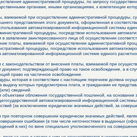
ествления административной процедуры, по запросу государственн
арственными органами, иными организациями, к компетенции котор
, взимаемой при осуществлении административной процедуры, сущ
него представления этого документа, оформленная в соответстви
использования автоматизированной информационной системы едино
дминистративной процедуры, посредством использования автомат
м в заявлении заинтересованного лица об осуществлении соответ
ние платы, взимаемой при осуществлении административной проце
истративной процедуры, посредством использования автоматизир
в автоматизированной информационной системе единого расчетно
ии с законодательством от внесения платы, взимаемой при осущес
 документ, подтверждающий право на такое освобождение, а в сл
ющий право на частичное освобождение.
уры, которая в соответствии с настоящим перечнем должна осущес
за выдачу которых предусмотрена плата, и гражданами не представ
(или) сведений.
 объектами обложения государственной пошлиной, на основании з
щегосударственной автоматизированной информационной системы,
ействий (за исключением юридически значимых действий, за совер
ми при повторном совершении юридически значимых действий, явл
 совершении ошибками (в том числе неточностями в выданных (о
едений в них) по вине специально уполномоченного на совершение
, прав на него и сделок с ним не осуществляется в ускоренном или