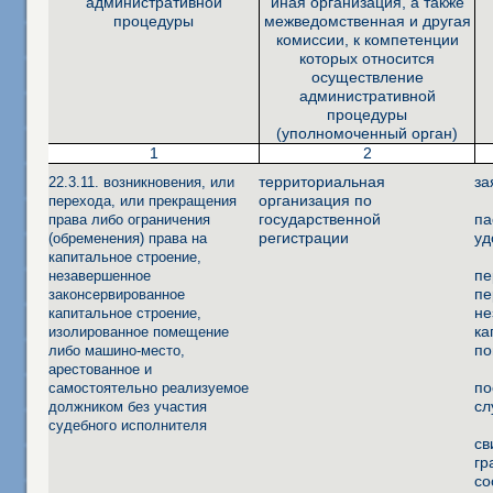
административной
иная организация, а также
процедуры
межведомственная и другая
комиссии, к компетенции
которых относится
осуществление
административной
процедуры
(уполномоченный орган)
1
2
территориальная
за
22.3.11. возникновения, или
организация по
перехода, или прекращения
государственной
па
права либо ограничения
регистрации
уд
(обременения) права на
капитальное строение,
пе
незавершенное
пе
законсервированное
не
капитальное строение,
ка
изолированное помещение
по
либо машино-место,
арестованное и
по
самостоятельно реализуемое
сл
должником без участия
судебного исполнителя
св
гр
со