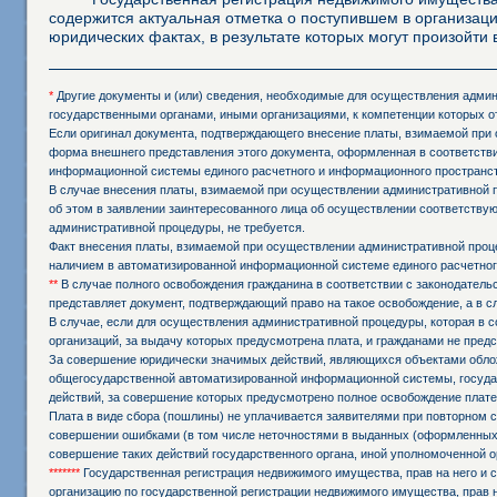
содержится актуальная отметка о поступившем в организаци
юридических фактах, в результате которых могут произойт
*
Другие документы и (или) сведения, необходимые для осуществления админи
государственными органами, иными организациями, к компетенции которых о
Если оригинал документа, подтверждающего внесение платы, взимаемой при 
форма внешнего представления этого документа, оформленная в соответстви
информационной системы единого расчетного и информационного пространст
В случае внесения платы, взимаемой при осуществлении административной 
об этом в заявлении заинтересованного лица об осуществлении соответств
административной процедуры, не требуется.
Факт внесения платы, взимаемой при осуществлении административной проц
наличием в автоматизированной информационной системе единого расчетног
**
В случае полного освобождения гражданина в соответствии с законодател
представляет документ, подтверждающий право на такое освобождение, а в 
В случае, если для осуществления административной процедуры, которая в с
организаций, за выдачу которых предусмотрена плата, и гражданами не пред
За совершение юридически значимых действий, являющихся объектами обложе
общегосударственной автоматизированной информационной системы, государ
действий, за совершение которых предусмотрено полное освобождение плате
Плата в виде сбора (пошлины) не уплачивается заявителями при повторном
совершении ошибками (в том числе неточностями в выданных (оформленных,
совершение таких действий государственного органа, иной уполномоченной о
*******
Государственная регистрация недвижимого имущества, прав на него и с
организацию по государственной регистрации недвижимого имущества, прав н