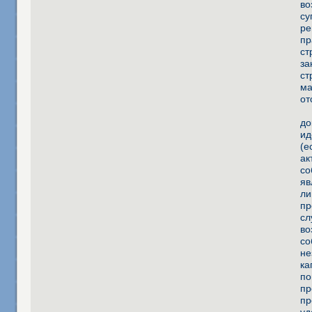
во
су
ре
пр
ст
за
ст
ма
от
до
ид
(е
ак
со
яв
ли
пр
сл
во
со
не
ка
по
пр
пр