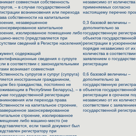
зникает совместная собственность
независимо от количества
пругов, – в случае государственной
применяемых согласно
гистрации возникновения или перехода
настоящему перечню про
ава собственности на капитальное
роение, незавершенное
0,3 базовой величины –
консервированное капитальное
дополнительно за
роение, изолированное помещение либо
государственную регистр
шино-место (представляется при
объектов государственно
сутствии сведений в Регистре населения)
регистрации в ускоренно
порядке независимо от их
кумент, содержащий
количества в соответствии
ентификационные сведения о супруге
заявлением о государств
сли в соответствии с законодательными
регистрации
тами возникает совместная
бственность супругов и супруг (супруга)
0,6 базовой величины –
ляется иностранным гражданином,
дополнительно за
цом без гражданства, постоянно не
государственную регистр
оживающим в Республике Беларусь), – в
объектов государственно
учае государственной регистрации
регистрации в срочном п
зникновения или перехода права
независимо от их количес
бственности на капитальное строение,
соответствии с заявление
завершенное законсервированное
государственной регистр
питальное строение, изолированное
мещение либо машино-место (не
едставляется, если такой документ был
едставлен регистратору при