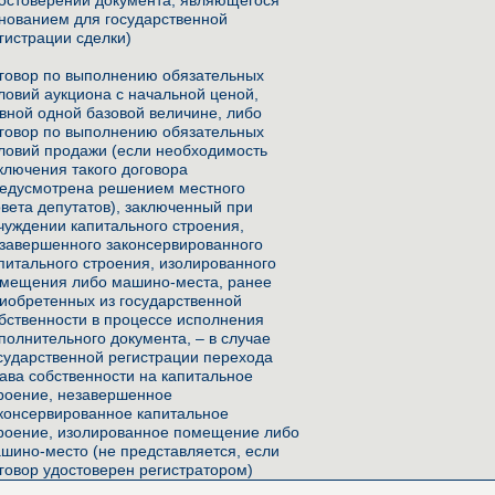
остоверении документа, являющегося
нованием для государственной
гистрации сделки)
говор по выполнению обязательных
ловий аукциона с начальной ценой,
вной одной базовой величине, либо
говор по выполнению обязательных
ловий продажи (если необходимость
ключения такого договора
едусмотрена решением местного
вета депутатов), заключенный при
чуждении капитального строения,
завершенного законсервированного
питального строения, изолированного
мещения либо машино-места, ранее
иобретенных из государственной
бственности в процессе исполнения
полнительного документа, – в случае
сударственной регистрации перехода
ава собственности на капитальное
роение, незавершенное
консервированное капитальное
роение, изолированное помещение либо
шино-место (не представляется, если
говор удостоверен регистратором)