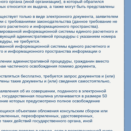
ого органа (иной организации), в который обратился
ых относится их выдача, а также могут быть представлены
ествует только в виде электронного документа, заявителем
и с требованиями законодательства (данное требование не
го расчетного и информационного пространства).
изированной информационной системы единого расчетного и
ствующей административной процедуры с указанием номера
дуры, не требуется.
ованной информационной системы единого расчетного и
го и информационного пространства информации о
твлении административной процедуры, гражданин вместо
учае частичного освобождения помимо документа,
твляться бесплатно, требуется запрос документов и (или)
лены такие документы и (или) сведения самостоятельно,
аявления об их совершении, поданного в электронной
 государственная пошлина уплачивается в размере 50
шение которых предусмотрено полное освобождение
яющихся объектами обложения консульским сбором или
формленных, переоформленных, удостоверенных,
 таких действий государственного органа, иной
 срочном порядке в случае, если в регистрационной книге