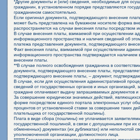
*Другие документы и (или) сведения, необходимые для осущ
гражданин, в установленном порядке представляются госуд
гражданином самостоятельно.
Если оригинал документа, подтверждающего внесение платы
может быть представлена на бумажном носителе форма внеш
распространяется на случаи внесения платы посредством 
В случае внесения платы, взимаемой при осуществлении а
информационного пространства и наличия сведений об это
платежа представления документа, подтверждающего внесе
Факт внесения платы, взимаемой при осуществлении админ
информационного пространства подтверждается наличием 
внесении платы.
**В случае полного освобождения гражданина в соответств
документа, подтверждающего внесение платы, представляет
подтверждающего внесение платы, – документ, подтвержда
В случае, если для осуществления административной процед
сведений от государственных органов и иных организаций, 
граждане оплачивают выдачу запрашиваемых документов и 
За совершение юридически значимых действий, являющихся
форме посредством единого портала электронных услуг об
процентов от установленной ставки за совершение таких д
плательщика от государственной пошлины).
Плата в виде сбора (пошлины) не уплачивается заявителя
государственной пошлиной, в связи с допущенными при их
обмененных) документах (их дубликатах) или неполнотой св
уполномоченной организации, должностного лица.
******* Государственная регистрация недвижимого имущества