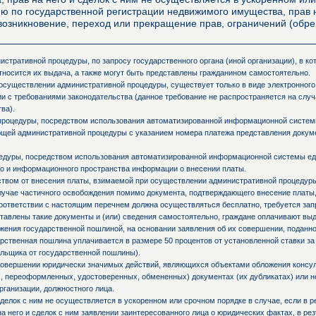
ю по государственной регистрации недвижимого имущества, прав н
и возникновение, переход или прекращение прав, ограничений (об
стративной процедуры, по запросу государственного органа (иной организации), в к
тносится их выдача, а также могут быть представлены гражданином самостоятельно.
осуществлении административной процедуры, существует только в виде электронного
и с требованиями законодательства (данное требование не распространяется на слу
ва).
процедуры, посредством использования автоматизированной информационной системы
ующей административной процедуры с указанием номера платежа представления доку
едуры, посредством использования автоматизированной информационной системы ед
о и информационного пространства информации о внесении платы.
ьством от внесения платы, взимаемой при осуществлении административной процедур
случае частичного освобождения помимо документа, подтверждающего внесение платы,
оответствии с настоящим перечнем должна осуществляться бесплатно, требуется запр
ставлены такие документы и (или) сведения самостоятельно, граждане оплачивают вы
ния государственной пошлиной, на основании заявления об их совершении, поданно
ственная пошлина уплачивается в размере 50 процентов от установленной ставки за
льщика от государственной пошлины).
 совершении юридически значимых действий, являющихся объектами обложения консул
 переоформленных, удостоверенных, обмененных) документах (их дубликатах) или не
рганизации, должностного лица.
делок с ним не осуществляется в ускоренном или срочном порядке в случае, если в р
а него и сделок с ним заявлении заинтересованного лица о юридических фактах, в ре