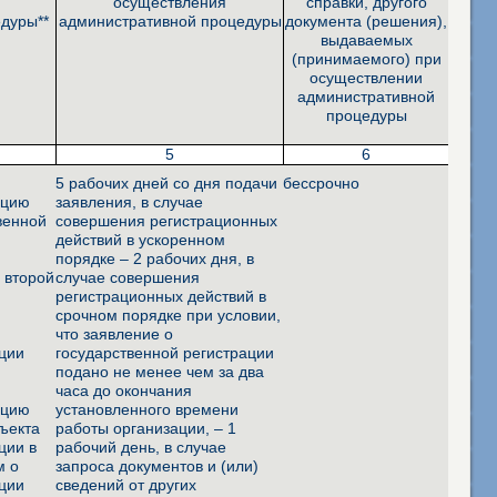
осуществления
справки, другого
дуры**
административной процедуры
документа (решения),
выдаваемых
(принимаемого) при
осуществлении
административной
процедуры
5
6
а
5 рабочих дней со дня подачи
бессрочно
ацию
заявления, в случае
венной
совершения регистрационных
действий в ускоренном
порядке – 2 рабочих дня, в
а второй
случае совершения
регистрационных действий в
срочном порядке при условии,
что заявление о
ации
государственной регистрации
подано не менее чем за два
а
часа до окончания
ацию
установленного времени
ъекта
работы организации, – 1
ции в
рабочий день, в случае
м о
запроса документов и (или)
ации
сведений от других