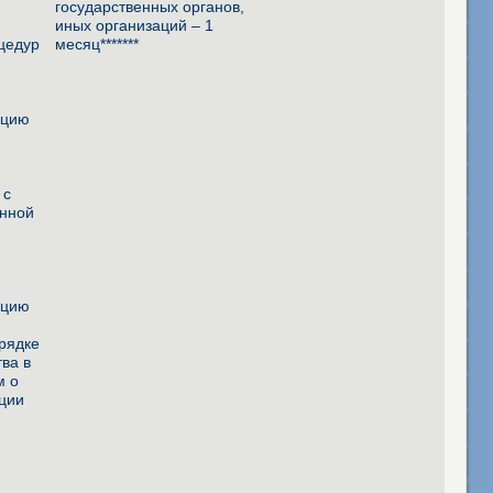
государственных органов,
иных организаций – 1
цедур
месяц*******
ацию
й
м
 с
енной
ацию
й
орядке
тва в
м о
ации