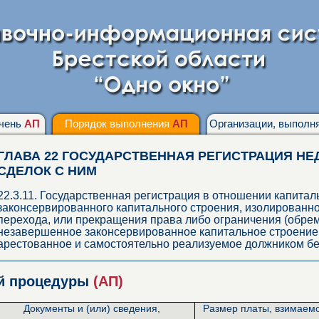
чень
АП
Порядок выполнения
АП
Организации, выпол
ГЛАВА 22 ГОСУДАРСТВЕННАЯ РЕГИСТРАЦИЯ НЕ
СДЕЛОК С НИМ
22.3.11. Государственная регистрация в отношении капита
законсервированного капитального строения, изолированн
перехода, или прекращения права либо ограничения (обрем
незавершенное законсервированное капитальное строение
арестованное и самостоятельно реализуемое должником бе
ой процедуры
(АП)
Документы и (или) сведения,
Размер платы, взимаем