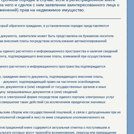
а него и сделок с ним заявлении заинтересованного лица о
ременений) прав на недвижимое имущество.
оторый обратился гражданин, в установленном порядке представляются
 документа, заявителем может быть представлена на бумажном носителе
чаи внесения платы посредством использования автоматизированной
 единого расчетного и информационного пространства и наличия сведений
мента, подтверждающего внесение платы, взимаемой при осуществлении
иного расчетного и информационного пространства подтверждается
ы, гражданин вместо документа, подтверждающего внесение платы,
 - документ, подтверждающий право на частичное освобождение.
ос документов и (или) сведений от государственных органов и иных
дачу запрашиваемых документов и (или) сведений.
го в электронной форме посредством единого портала электронных услуг
 совершение таких действий (за исключением юридически значимых
ьским сбором или государственной пошлиной, в связи с допущенными при их
полнотой сведений в них) по вине специально уполномоченного на
егистрационной книге содержится актуальная отметка о поступившем в
зультате которых могут произойти возникновение, переход или прекращение