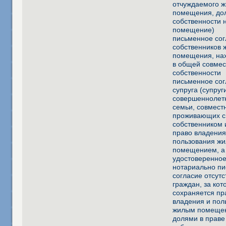
отчуждаемого ж
помещения, дол
собственности 
помещение)
письменное сог
собственников 
помещения, на
в общей совме
собственности
письменное сог
супруга (супруг
совершеннолет
семьи, совмест
проживающих с
собственником
право владения
пользования ж
помещением, а
удостоверенно
нотариально п
согласие отсут
граждан, за ко
сохраняется пр
владения и пол
жилым помеще
долями в праве