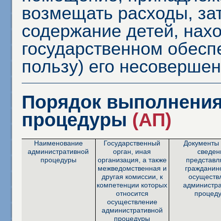
возмещать расходы, за
содержание детей, нах
государственном обеспе
пользу) его несовершен
Порядок выполнения
процедуры
(АП)
Наименование
Государственный
Документы 
административной
орган, иная
сведен
процедуры
организация, а также
представ
межведомственная и
гражданин
другая комиссии, к
осуществ
компетенции которых
администр
относится
процед
осуществление
административной
процедуры