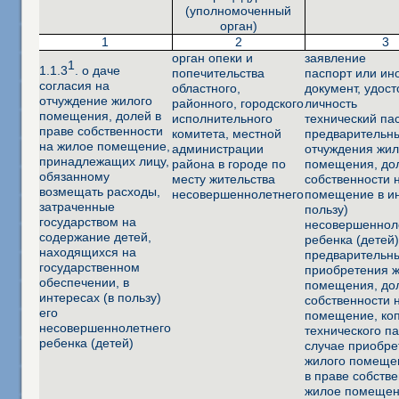
(уполномоченный
орган)
1
2
3
орган опеки и
заявление
1
1.1.3
. о даче
попечительства
паспорт или ин
согласия на
областного,
документ, удос
отчуждение жилого
районного, городского
личность
помещения, долей в
исполнительного
технический па
праве собственности
комитета, местной
предварительн
на жилое помещение,
администрации
отчуждения жил
принадлежащих лицу,
района в городе по
помещения, дол
обязанному
месту жительства
собственности 
возмещать расходы,
несовершеннолетнего
помещение в ин
затраченные
пользу)
государством на
несовершеннол
содержание детей,
ребенка (детей
находящихся на
предварительн
государственном
приобретения 
обеспечении, в
помещения, дол
интересах (в пользу)
собственности 
его
помещение, ко
несовершеннолетнего
технического па
ребенка (детей)
случае приобре
жилого помеще
в праве собств
жилое помещен