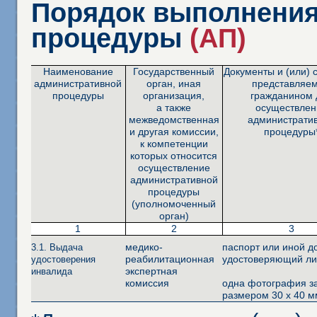
Порядок выполнения
процедуры
(АП)
Наименование
Государственный
Документы и (или) 
административной
орган, иная
представляе
процедуры
организация,
гражданином 
а также
осуществлен
межведомственная
администрати
и другая комиссии,
процедуры
к компетенции
которых относится
осуществление
административной
процедуры
(уполномоченный
орган)
1
2
3
медико-
паспорт или иной д
3.1. Выдача
реабилитационная
удостоверяющий ли
удостоверения
экспертная
инвалида
комиссия
одна фотография з
размером 30 х 40 м