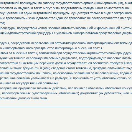
стративной процедуры, по запросу государственного органа (иной организации), в к
тносится их выдача, а также могут быть представлены гражданином самостоятельно.
осуществлении административной процедуры, существует только в виде электронного
и с требованиями законодательства (данное требование не распространяется на слу
ва).
процедуры, посредством использования автоматизированной информационной системы
ующей административной процедуры с указанием номера платежа представления доку
едуры, посредством использования автоматизированной информационной системы ед
о и информационного пространства информации о внесении платы.
ьством от внесения платы, взимаемой при осуществлении административной процедур
случае частичного освобождения помимо документа, подтверждающего внесение платы,
оответствии с настоящим перечнем должна осуществляться бесплатно, требуется запр
ставлены такие документы и (или) сведения самостоятельно, граждане оплачивают вы
ния государственной пошлиной, на основании заявления об их совершении, поданно
ственная пошлина уплачивается в размере 50 процентов от установленной ставки за
льщика от государственной пошлины).
 совершении юридически значимых действий, являющихся объектами обложения консул
 переоформленных, удостоверенных, обмененных) документах (их дубликатах) или не
рганизации, должностного лица.