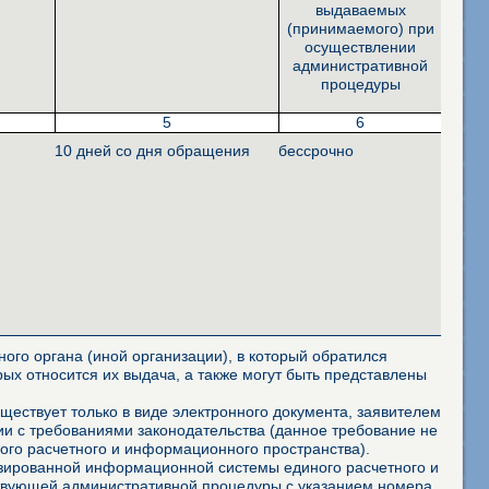
выдаваемых
(принимаемого) при
осуществлении
административной
процедуры
5
6
10 дней со дня обращения
бессрочно
ого органа (иной организации), в который обратился
ых относится их выдача, а также могут быть представлены
ествует только в виде электронного документа, заявителем
и с требованиями законодательства (данное требование не
го расчетного и информационного пространства).
изированной информационной системы единого расчетного и
ствующей административной процедуры с указанием номера