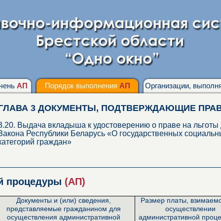
чень
АП
Порядок выполнения
АП
Организации, выпол
ГЛАВА 3 ДОКУМЕНТЫ, ПОДТВЕРЖДАЮЩИЕ ПРА
3.20. Выдача вкладыша к удостоверению о праве на льготы 
Закона Республики Беларусь «О государственных социальны
категорий граждан»
ой процедуры
(АП)
Документы и (или) сведения,
Размер платы, взимаем
представляемые гражданином для
осуществлении
осуществления административной
административной проце