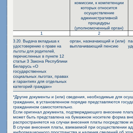
комиссии, к компетенции
которых относится
осуществление
административной
процедуры
(уполномоченный орган)
1
2
орган, назначающий и (или)
па
3.20. Выдача вкладыша к
выплачивающий пенсию
уд
удостоверению о праве на
льготы для родителей,
пункте 12
перечисленных в
статьи 3 Закона Республики
Беларусь «О
государственных
социальных льготах, правах
и гарантиях для отдельных
категорий граждан»
*Другие документы и (или) сведения, необходимые для осущ
гражданин, в установленном порядке представляются госуд
гражданином самостоятельно.
Если оригинал документа, подтверждающего внесение платы
может быть представлена на бумажном носителе форма внеш
распространяется на случаи внесения платы посредством 
В случае внесения платы, взимаемой при осуществлении а
информационного пространства и наличия сведений об это