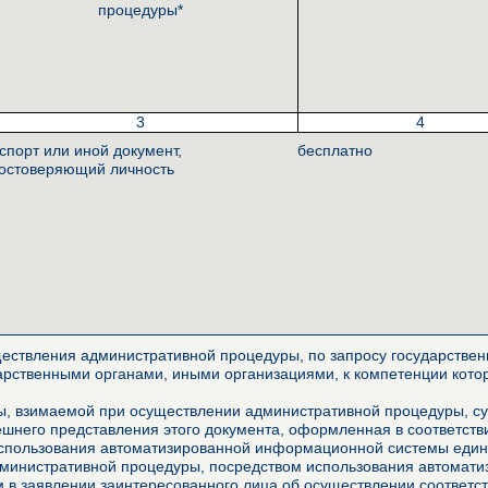
процедуры*
3
4
спорт или иной документ,
бесплатно
остоверяющий личность
ествления административной процедуры, по запросу государственн
арственными органами, иными организациями, к компетенции котор
, взимаемой при осуществлении административной процедуры, сущ
него представления этого документа, оформленная в соответстви
использования автоматизированной информационной системы едино
дминистративной процедуры, посредством использования автомат
м в заявлении заинтересованного лица об осуществлении соответ