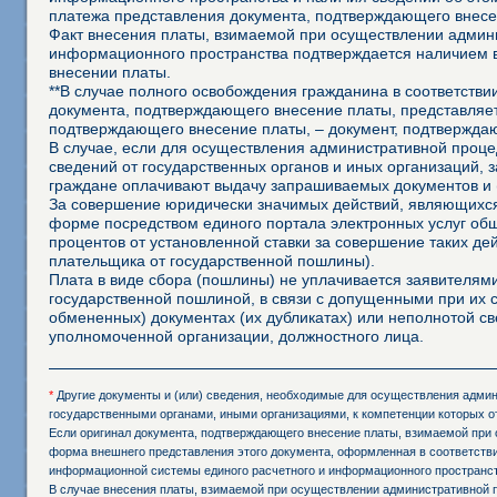
платежа представления документа, подтверждающего внесе
Факт внесения платы, взимаемой при осуществлении админ
информационного пространства подтверждается наличием 
внесении платы.
**В случае полного освобождения гражданина в соответств
документа, подтверждающего внесение платы, представляет
подтверждающего внесение платы, – документ, подтвержда
В случае, если для осуществления административной процед
сведений от государственных органов и иных организаций, 
граждане оплачивают выдачу запрашиваемых документов и 
За совершение юридически значимых действий, являющихся
форме посредством единого портала электронных услуг об
процентов от установленной ставки за совершение таких д
плательщика от государственной пошлины).
Плата в виде сбора (пошлины) не уплачивается заявителя
государственной пошлиной, в связи с допущенными при их
обмененных) документах (их дубликатах) или неполнотой св
уполномоченной организации, должностного лица.
*
Другие документы и (или) сведения, необходимые для осуществления админи
государственными органами, иными организациями, к компетенции которых о
Если оригинал документа, подтверждающего внесение платы, взимаемой при 
форма внешнего представления этого документа, оформленная в соответстви
информационной системы единого расчетного и информационного пространст
В случае внесения платы, взимаемой при осуществлении административной 