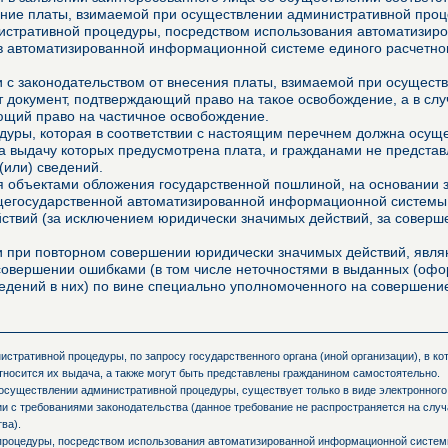
ние платы, взимаемой при осуществлении административной проце
истративной процедуры, посредством использования автоматизир
в автоматизированной информационной системе единого расчетно
ии с законодательством от внесения платы, взимаемой при осущес
 документ, подтверждающий право на такое освобождение, а в сл
ющий право на частичное освобождение.
уры, которая в соответствии с настоящим перечнем должна осущес
за выдачу которых предусмотрена плата, и гражданами не представ
(или) сведений.
 объектами обложения государственной пошлиной, на основании з
щегосударственной автоматизированной информационной системы,
ействий (за исключением юридически значимых действий, за совер
ми при повторном совершении юридически значимых действий, явл
 совершении ошибками (в том числе неточностями в выданных (о
едений в них) по вине специально уполномоченного на совершение
стративной процедуры, по запросу государственного органа (иной организации), в к
тносится их выдача, а также могут быть представлены гражданином самостоятельно.
осуществлении административной процедуры, существует только в виде электронного
и с требованиями законодательства (данное требование не распространяется на слу
ва).
процедуры, посредством использования автоматизированной информационной системы