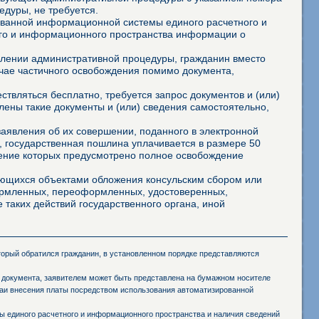
дуры, не требуется.
ованной информационной системы единого расчетного и
го и информационного пространства информации о
твлении административной процедуры, гражданин вместо
учае частичного освобождения помимо документа,
твляться бесплатно, требуется запрос документов и (или)
лены такие документы и (или) сведения самостоятельно,
аявления об их совершении, поданного в электронной
 государственная пошлина уплачивается в размере 50
шение которых предусмотрено полное освобождение
яющихся объектами обложения консульским сбором или
формленных, переоформленных, удостоверенных,
 таких действий государственного органа, иной
оторый обратился гражданин, в установленном порядке представляются
 документа, заявителем может быть представлена на бумажном носителе
чаи внесения платы посредством использования автоматизированной
 единого расчетного и информационного пространства и наличия сведений