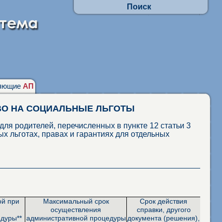
Поиск
Осуществлять поиск по АП:
- по заявлениям граждан
- в отношении юр.лиц и ИП
Искать по наименованиям адм. процедур
фразу целиком
присутствие каждого слова
няющие
АП
ВО НА СОЦИАЛЬНЫЕ ЛЬГОТЫ
для родителей, перечисленных в пункте 12 статьи 3
х льготах, правах и гарантиях для отдельных
ой при
Максимальный срок
Срок действия
осуществления
справки, другого
дуры**
административной процедуры
документа (решения),