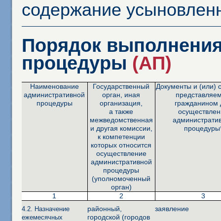
содержание усыновленн
Порядок выполнения
процедуры
(АП)
Наименование
Государственный
Документы и (или) 
административной
орган, иная
представляе
процедуры
организация,
гражданином 
а также
осуществлен
межведомственная
администрати
и другая комиссии,
процедуры
к компетенции
которых относится
осуществление
административной
процедуры
(уполномоченный
орган)
1
2
3
районный,
заявление
4.2. Назначение
городской (городов
ежемесячных