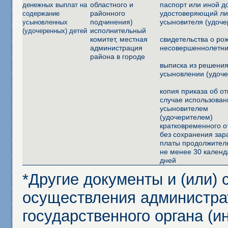
областного и
паспорт или иной д
денежных выплат на
районного
удостоверяющий ли
содержание
подчинения)
усыновителя (удоче
усыновленных
исполнительный
(удочеренных) детей
комитет, местная
свидетельства о ро
администрация
несовершеннолетни
района в городе
выписка из решения
усыновлении (удоч
копия приказа об от
случае использован
усыновителем
(удочерителем)
кратковременного о
без сохранения зар
платы продолжител
не менее 30 кален
дней
*Другие документы и (или)
осуществления администра
государственного органа (и